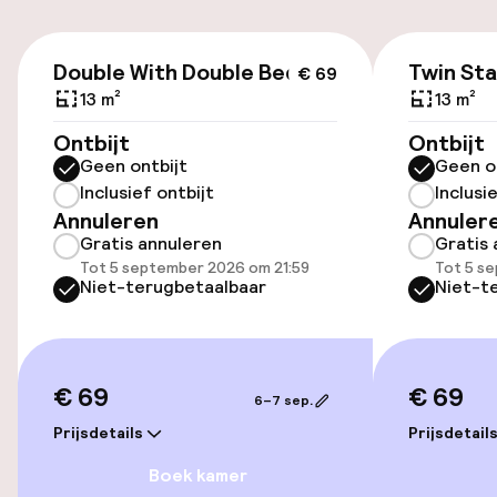
Parkeergelegenheid op eigen terrein
(buiten)
€ 69
Mogelijk extra kosten
Double With Double Bed
Twin St
€ 69
13 m²
13 m²
Openbaar parkeren
Ontbijt
Ontbijt
Geen ontbijt
Geen o
Fietsverhuur
Inclusief ontbijt
Inclusi
Annuleren
Annuler
Gratis annuleren
Gratis 
Toegankelijkheid
Tot 5 september 2026 om 21:59
Tot 5 s
Niet-terugbetaalbaar
Niet-t
Overal rolstoeltoegankelijk
Lift
€ 69
€ 69
6–7 sep.
Kamers
Prijsdetails
Prijsdetail
Boek kamer
Aansluitende kamers beschikbaar