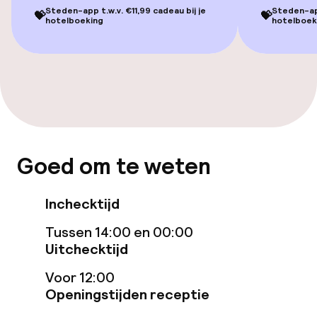
Steden-app t.w.v. €11,99 cadeau bij je
Steden-app
💝
💝
hotelboeking
hotelboek
Entertainment
Gratis wifi
TV lounge
Game-kamer
Goed om te weten
Eet- en drinkgelegenheden
Inchecktijd
Restaurant
Tussen 14:00 en 00:00
Uitchecktijd
Bar
Voor 12:00
Openingstijden receptie
Eet- en drinkdiensten