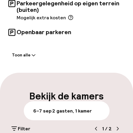
Parkeergelegenheid op eigen terrein
(buiten)
Mogelijk extra kosten
Openbaar parkeren
Welkom
Toon alle
Receptie: 24 uur geopend
Laat uitchecken mogelijk
Meertalige medewerkers
Bekijk de kamers
Bagageruimte
6–7 sep
2 gasten, 1 kamer
Parkeren & mobiliteit
Filter
1
/
2