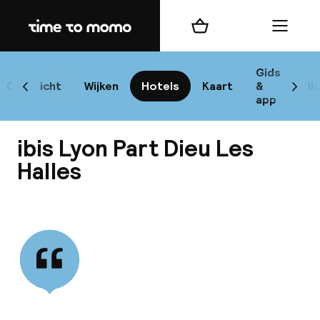
Home
Winkelmand
Menu
L
Gids
Overzicht
Wijken
Hotels
Kaart
&
Bl
Scroll naar links
Scrol
app
B
ibis Lyon Part Dieu Les
Halles
Bekijk alle
best
Reisi
We