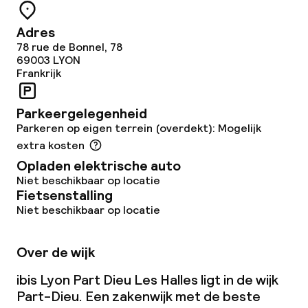
Adres
Eco-label
78 rue de Bonnel, 78
69003
LYON
Planet 21 – Accor
Frankrijk
Parkeergelegenheid
Beleid
Parkeren op eigen terrein (overdekt): Mogelijk
Overal rookvrij
extra kosten
Opladen elektrische auto
Niet beschikbaar op locatie
Fietsenstalling
Niet beschikbaar op locatie
Over de wijk
ibis Lyon Part Dieu Les Halles ligt in de wijk
Part-Dieu. Een zakenwijk met de beste