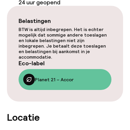
24 uur geopend
Roomservice
Belastingen
Faciliteiten en diensten voor kinderen
BTW is altijd inbegrepen. Het is echter
mogelijk dat sommige andere toeslagen
en lokale belastingen niet zijn
Speeltuin
inbegrepen. Je betaalt deze toeslagen
en belastingen bij aankomst in je
accommodatie.
Schoonmaakvoorzieningen
Eco-label
Wasservice
Planet 21 – Accor
Zakelijke faciliteiten
Conferentieruimte
Locatie
Vergaderruimte