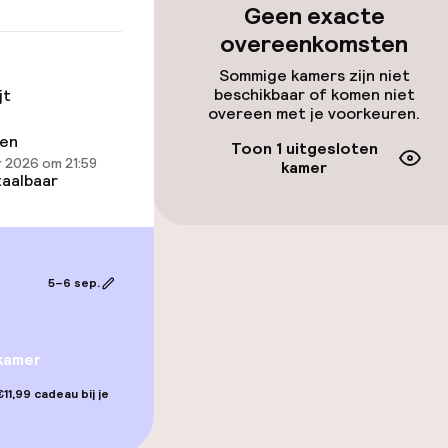
Geen exacte
overeenkomsten
Sommige kamers zijn niet
beschikbaar of komen niet
jt
overeen met je voorkeuren.
ren
kamers beschikbaar
Toon 1 uitgesloten
 2026 om 21:59
kamer
aalbaar
Game-kamer
5–6 sep.
kamer
11,99 cadeau bij je
gelegenheden