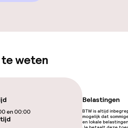
iensten
 te weten
 diensten voor kinderen
ijd
Belastingen
00 en 00:00
BTW is altijd inbegre
mogelijk dat sommig
tijd
orzieningen
en lokale belastingen
Je betaalt deze toe