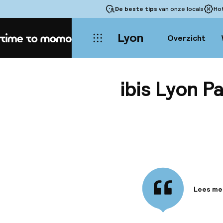
De beste tips
van onze locals
Ho
Lyon
Overzicht
Home
ibis Lyon P
Lees me
Informa
Het ibis 
het hart