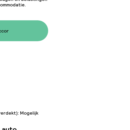
ccommodatie.
ccor
verdekt): Mogelijk
 auto