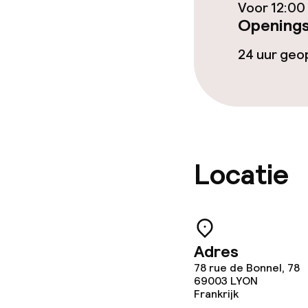
Voor 12:00
Wasservice
Openings
24 uur ge
Zakelijke facili
Conferentier
Vergaderruim
Locatie
Eco-label
Planet 21 – A
Adres
78 rue de Bonnel, 78
69003
LYON
Frankrijk
Beleid