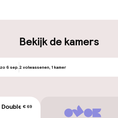
en mogelijk
Bagageruimte
iliteit
Bekijk de kamers
nheid op eigen
Fietsverhuur
n)
osten
 zo 6 sep.
2 volwassenen, 1 kamer
Update beschikba
keren
id
 Double
€ 69
ltoegankelijk