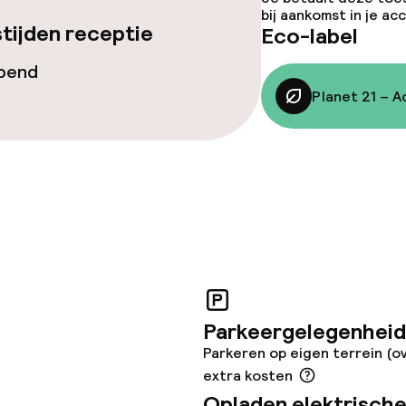
bij aankomst in je a
tijden receptie
Eco-label
opend
Planet 21 – A
teiten
uimte
te
ccor
Parkeergelegenheid
Parkeren op eigen terrein (o
extra kosten
Opladen elektrische