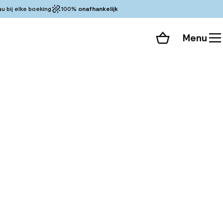
 bij elke boeking
100%
onafhankelijk
Menu
Winkelmand
Bekijk de kamers
 alle 120 foto’s
sement van Lyon, in
Halles Paul Bocuse.