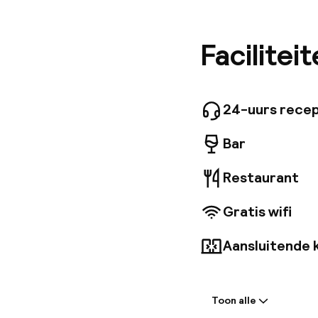
De 216 k
beddengo
bar waar
Facilitei
kinderspe
beschikba
24-uurs recep
Bar
Restaurant
Gratis wifi
Aansluitende 
Welkom
Toon alle
Receptie: 24 