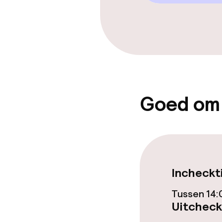
Restaurant
Bar
Eet- en drinkd
Goed om
Roomservice
Faciliteiten en
Speeltuin
Incheckt
Tussen 14:
Uitcheck
Schoonmaakvo