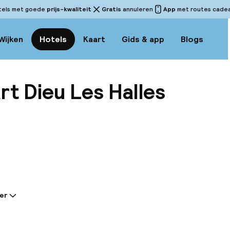
tels met goede
prijs-kwaliteit
Gratis
annuleren
App
met routes cadeau
Wijken
Hotels
Kaart
Gids & app
Blogs
art Dieu Les Halles
Bekijk
er
tie gedeeld door de accommodatie:
Lyon Part Dieu Les Halles hotel ligt in het 3e arrondis
 van het zakencentrum InCity La Part Dieu, tegenover 