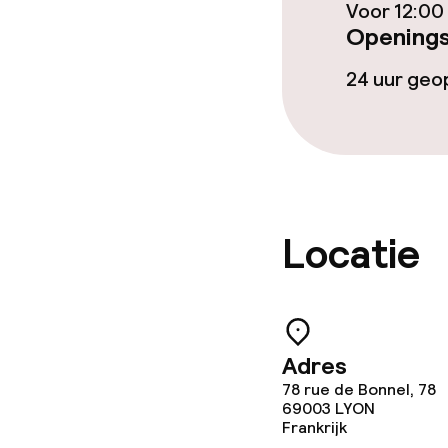
Voor 12:00
Wasservice
Openings
24 uur ge
Zakelijke facili
Conferentier
Vergaderruim
Locatie
Eco-label
Planet 21 – A
Adres
78 rue de Bonnel, 78
69003
LYON
Frankrijk
Beleid