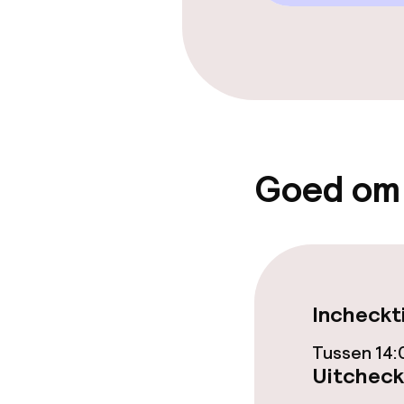
Restaurant
Bar
Eet- en drinkd
Goed om
Roomservice
Faciliteiten en
Speeltuin
Incheckt
Tussen 14:
Uitcheck
Schoonmaakvo