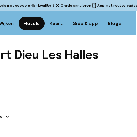
tels met goede
prijs-kwaliteit
Gratis
annuleren
App
met routes cadeau
Wijken
Hotels
Kaart
Gids & app
Blogs
art Dieu Les Halles
Bekijk
er
tie gedeeld door de accommodatie:
Lyon Part Dieu Les Halles hotel ligt in het 3e arrondis
 van het zakencentrum InCity La Part Dieu, tegenover 