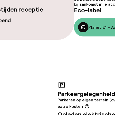
bij aankomst in je a
tijden receptie
Eco-label
opend
Planet 21 – A
teiten
uimte
te
ccor
Parkeergelegenheid
Parkeren op eigen terrein (o
extra kosten
Opladen elektrische