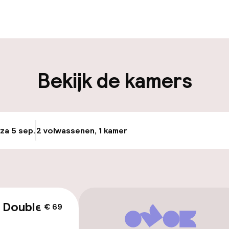
en mogelijk
Bagageruimte
iliteit
Bekijk de kamers
nheid op eigen
Fietsverhuur
n)
osten
 za 5 sep.
2 volwassenen, 1 kamer
Update beschikba
keren
id
 Double
€ 69
ltoegankelijk