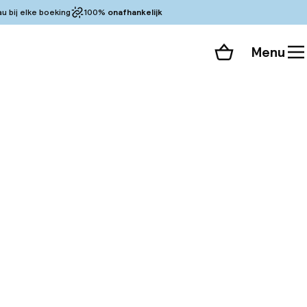
 bij elke boeking
100%
onafhankelijk
Menu
Winkelmand
Bekijk de kamers
 alle 120 foto’s
sement van Lyon, in
Halles Paul Bocuse.