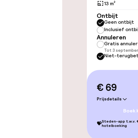
Lift
13 m²
Ontbijt
Geen ontbijt
Kamers
Inclusief ontbi
Annuleren
Gratis annule
Aansluitende 
Tot 3 september
Niet-terugbet
Entertainment
€ 69
Gratis wifi
Prijsdetails
TV lounge
Boek 
Steden-app t.w.v. €
💝
hotelboeking
Eet- en drink