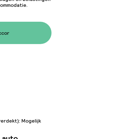
ccommodatie.
ccor
verdekt): Mogelijk
 auto