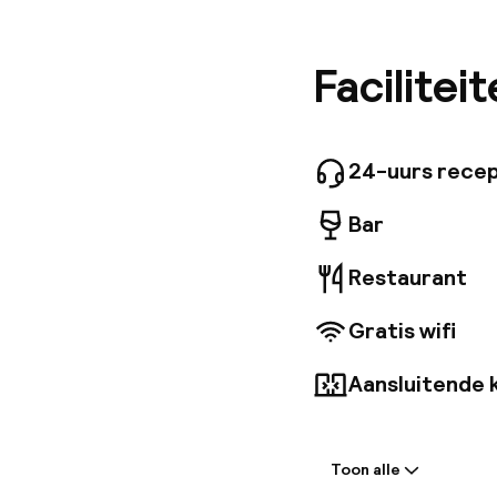
De 216 k
beddengo
bar waar
Facilitei
kinderspe
beschikba
24-uurs recep
Bar
Restaurant
Gratis wifi
Aansluitende 
Welkom
Toon alle
Receptie: 24 