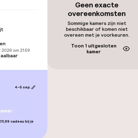
Geen exacte
overeenkomsten
Sommige kamers zijn niet
beschikbaar of komen niet
jt
overeen met je voorkeuren.
ren
kamers beschikbaar
Toon 1 uitgesloten
 2026 om 21:59
kamer
aalbaar
Game-kamer
4–5 sep.
kamer
11,99 cadeau bij je
gelegenheden