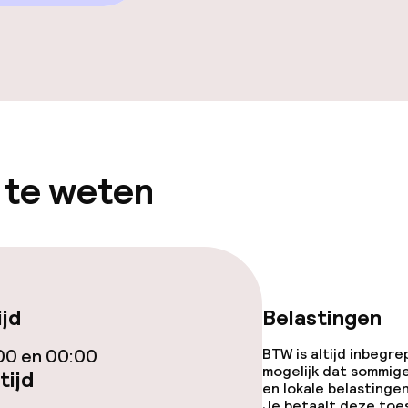
iensten
 te weten
 diensten voor kinderen
ijd
Belastingen
00 en 00:00
BTW is altijd inbegre
mogelijk dat sommig
tijd
orzieningen
en lokale belastingen
Je betaalt deze toe