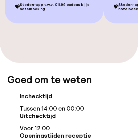
Steden-app t.w.v. €11,99 cadeau bij je
Steden-app
💝
💝
hotelboeking
hotelboek
Game-kamer
Eet- en drinkgelegenheden
Restaurant
Bar
Goed om te weten
Beleid
Inchecktijd
Overal rookvrij
Tussen 14:00 en 00:00
Uitchecktijd
Voor 12:00
Openingstijden receptie