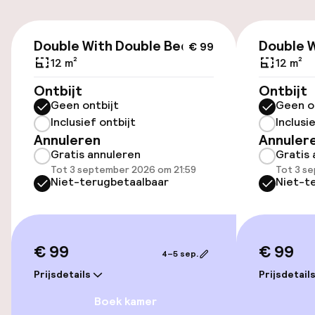
Gratis parkeren
€ 99
Openbaar parkeren
Double With Double Bed
Double 
€ 99
12 m²
12 m²
Ontbijt
Ontbijt
Toegankelijkheid
Geen ontbijt
Geen o
Inclusief ontbijt
Inclusi
Overal rolstoeltoegankelijk
Annuleren
Annuler
Gratis annuleren
Gratis 
Lift
Tot 3 september 2026 om 21:59
Tot 3 s
Niet-terugbetaalbaar
Niet-t
Entertainment
Gratis wifi
€ 99
€ 99
4–5 sep.
Tuin
Prijsdetails
Prijsdetail
Boek kamer
Terras