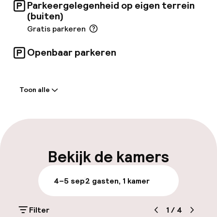
Parkeergelegenheid op eigen terrein
(buiten)
Gratis parkeren
Openbaar parkeren
Welkom
Toon alle
Receptie: 24 uur geopend
Meertalige medewerkers
Bagageruimte
Bekijk de kamers
Parkeren & mobiliteit
4–5 sep
2 gasten, 1 kamer
Parkeergelegenheid op eigen terrein
(buiten)
Filter
1
/
4