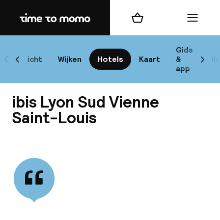
Home
Winkelmand
Menu
L
Gids
Overzicht
Wijken
Hotels
Kaart
&
Bl
Scroll naar links
Scrol
app
B
ibis Lyon Sud Vienne
Saint-Louis
Bekijk alle
best
Reisi
We