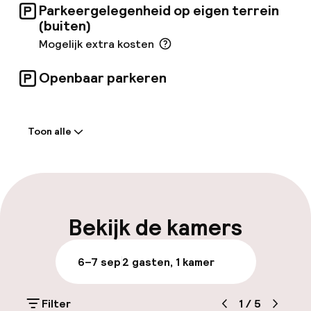
Parkeergelegenheid op eigen terrein
(buiten)
Mogelijk extra kosten
Openbaar parkeren
Welkom
Toon alle
Receptie: 24 uur geopend
Self-service inchecken (kiosk)
Meertalige medewerkers
Bekijk de kamers
Bagageruimte
6–7 sep
2 gasten, 1 kamer
Parkeren & mobiliteit
Filter
1
/
5