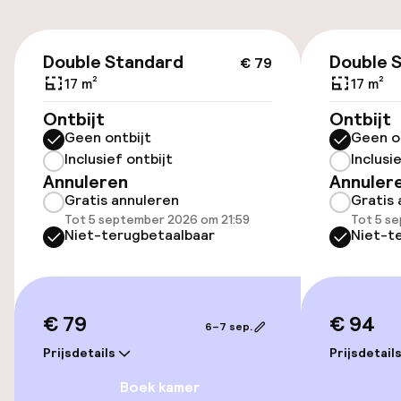
Parkeergelegenheid op eigen terrein
(buiten)
€ 79
Mogelijk extra kosten
Double Standard
Double 
€ 79
17 m²
17 m²
Openbaar parkeren
Ontbijt
Ontbijt
Geen ontbijt
Geen o
Fietsverhuur
Inclusief ontbijt
Inclusi
Annuleren
Annuler
Gratis annuleren
Gratis 
Toegankelijkheid
Tot 5 september 2026 om 21:59
Tot 5 s
Niet-terugbetaalbaar
Niet-t
Overal rolstoeltoegankelijk
Lift
€ 79
€ 94
6–7 sep.
Entertainment
Prijsdetails
Prijsdetail
Boek kamer
Gratis wifi