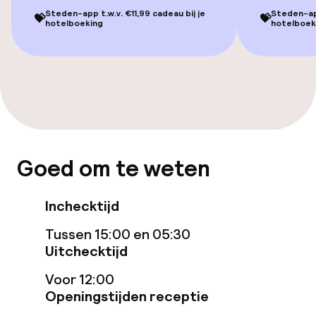
Steden-app t.w.v. €11,99 cadeau bij je
Steden-app
💝
💝
hotelboeking
hotelboek
Eet- en drinkgelegenheden
Restaurant
Bar
Schoonmaakvoorzieningen
Goed om te weten
Wasservice
Inchecktijd
Tussen 15:00 en 05:30
Zakelijke faciliteiten
Uitchecktijd
Vergaderruimte
Voor 12:00
Openingstijden receptie