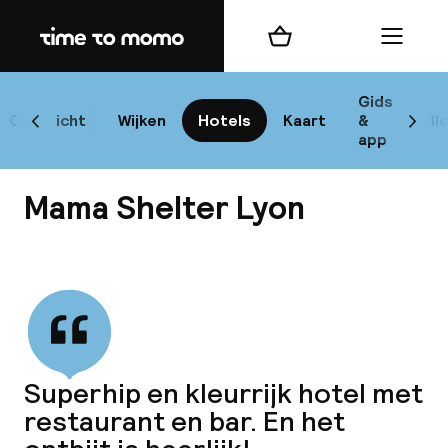
Home
Winkelmand
Menu
L
Gids
Overzicht
Wijken
Hotels
Kaart
&
Bl
Scroll naar links
Scrol
app
B
Mama Shelter Lyon
Bekijk alle
best
Reisi
Superhip en kleurrijk hotel met
restaurant en bar. En het
We