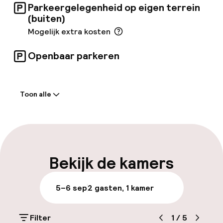
Parkeergelegenheid op eigen terrein
(buiten)
Mogelijk extra kosten
Openbaar parkeren
Welkom
Toon alle
Receptie: 24 uur geopend
Self-service inchecken (kiosk)
Meertalige medewerkers
Bekijk de kamers
Bagageruimte
5–6 sep
2 gasten, 1 kamer
Parkeren & mobiliteit
Filter
1
/
5