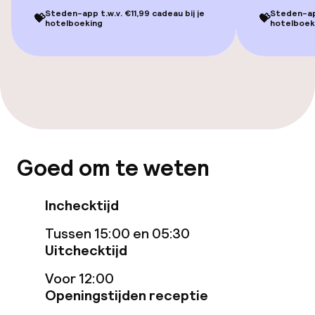
Steden-app t.w.v. €11,99 cadeau bij je
Steden-app
💝
💝
hotelboeking
hotelboek
Eet- en drinkgelegenheden
Restaurant
Bar
Schoonmaakvoorzieningen
Goed om te weten
Wasservice
Inchecktijd
Tussen 15:00 en 05:30
Zakelijke faciliteiten
Uitchecktijd
Vergaderruimte
Voor 12:00
Openingstijden receptie