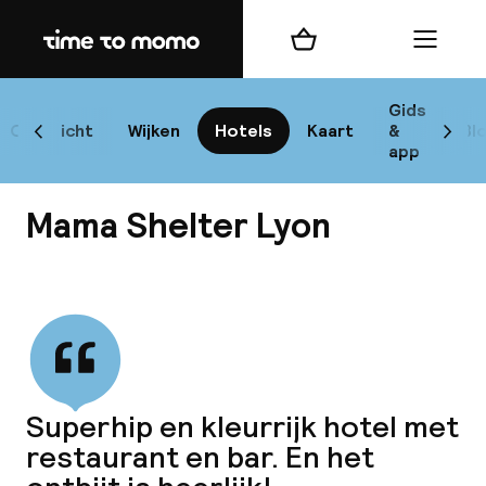
Home
Winkelmand
Menu
L
Gids
Overzicht
Wijken
Hotels
Kaart
&
Bl
Scroll naar links
Scrol
app
B
Mama Shelter Lyon
Bekijk alle
best
Reisi
Superhip en kleurrijk hotel met
restaurant en bar. En het
We