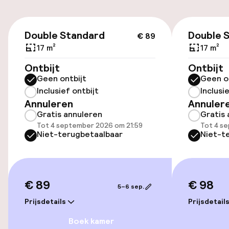
Parkeergelegenheid op eigen terrein
(buiten)
€ 89
Mogelijk extra kosten
Double Standard
Double 
€ 89
17 m²
17 m²
Openbaar parkeren
Ontbijt
Ontbijt
Geen ontbijt
Geen o
Fietsverhuur
Inclusief ontbijt
Inclusi
Annuleren
Annuler
Gratis annuleren
Gratis 
Toegankelijkheid
Tot 4 september 2026 om 21:59
Tot 4 s
Niet-terugbetaalbaar
Niet-t
Overal rolstoeltoegankelijk
Lift
€ 89
€ 98
5–6 sep.
Entertainment
Prijsdetails
Prijsdetail
Boek kamer
Gratis wifi