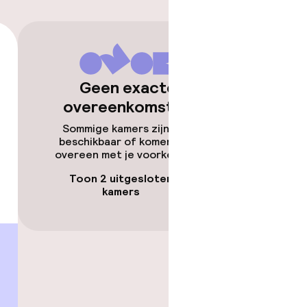
kheid
e kamers
Geen exacte
overeenkomsten
Sommige kamers zijn niet
beschikbaar of komen niet
overeen met je voorkeuren.
Toon 2 uitgesloten
kamers