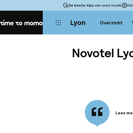
De beste tips
van onze locals
Ho
Lyon
Overzicht
Home
Novotel Ly
Lees me
Informa
Vlakbij 
Eurexpo 