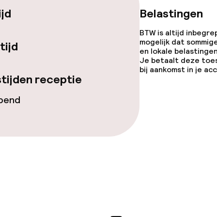
ijd
Belastingen
iensten
BTW is altijd inbegre
mogelijk dat sommig
tijd
en lokale belastingen
Je betaalt deze toe
bij aankomst in je a
tijden receptie
 diensten voor kinderen
opend
orzieningen
teiten