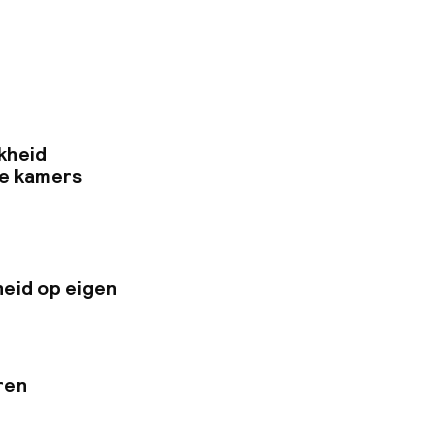
s van Lyon. Perfect
r, zwembad met
 en congressen
sonen. Gratis
kheid
e kamers
eid op eigen
ren