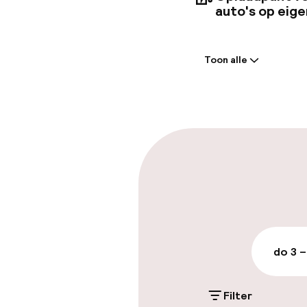
auto's op eige
Welkom
Toon alle
Receptie: 24 
Meertalige m
Parkeren & mob
Parkeergelege
terrein (buite
Gratis parkeren
do 3 –
Openbaar par
Filter