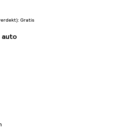
verdekt): Gratis
 auto
n