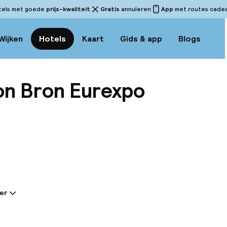
tels met goede
prijs-kwaliteit
Gratis
annuleren
App
met routes cadeau
Wijken
Hotels
Kaart
Gids & app
Blogs
on Bron Eurexpo
Bekijk
er
tie gedeeld door de accommodatie:
de snelwegen A43 en A46 ligt het hotel ideaal gelegen
Lyon en de bedrijvenparken van St Priest en Chassieu