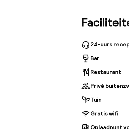
zowel de
voor uw 
terrasse
Facilitei
beschikt
beveilig
24-uurs recep
Bar
Restaurant
Privé buiten
Tuin
Gratis wifi
Oplaadpunt vo