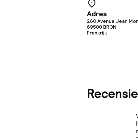
Conferentier
Adres
260 Avenue Jean Mon
Vergaderruim
69500
BRON
Frankrijk
Beleid
Overal rookvri
Recensie