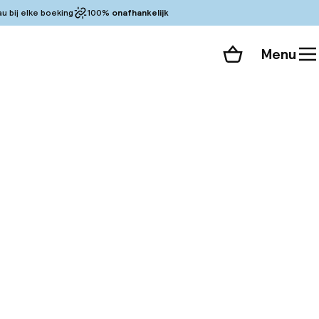
 bij elke boeking
100%
onafhankelijk
Menu
Winkelmand
Bekijk de kamers
 alle 164 foto’s
 op 5 minuten van
. Op 10 minuten van