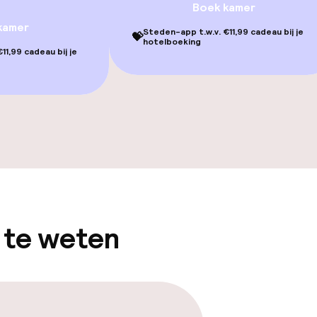
Boek kamer
uitenzwembad
kamer
Steden-app t.w.v. €11,99 cadeau bij je
💝
hotelboeking
11,99 cadeau bij je
Terras
TV lounge
gelegenheden
 te weten