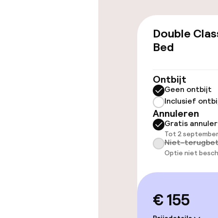
Toegankelijkhe
Double Clas
Overal rolstoe
Bed
Lift
Ontbijt
Geen ontbijt
Inclusief ontbi
Annuleren
Kamers
Gratis annule
Tot 2 september
Niet-terugbet
Voor toeganke
Optie niet besch
geoptimalise
beschikbaar
€ 155
Zwemmen & we