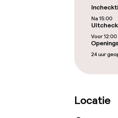
Incheckt
Eet- en drinkd
Na 15:00
Roomservice
Uitcheck
Voor 12:00
Openings
Faciliteiten en
24 uur ge
Speeltuin
Schoonmaakvo
Wasservice
Locatie
Zakelijke facili