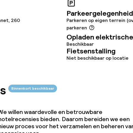
uimte
Parkeergelegenheid
net, 260
Parkeren op eigen terrein (o
te
parkeren
Opladen elektrische
Beschikbaar
Fietsenstalling
Niet beschikbaar op locatie
j
s
Binnenkort beschikbaar
We willen waardevolle en betrouwbare
hotelrecensies bieden. Daarom bereiden we een
nieuw proces voor het verzamelen en beheren va