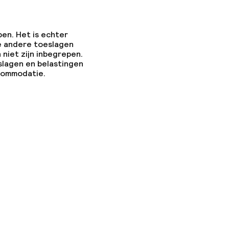
pen. Het is echter
e andere toeslagen
 niet zijn inbegrepen.
slagen en belastingen
ccommodatie.