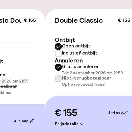
id
sic Double
Double Classic
€ 155
€ 155
ltoegankelijk
Voor toegankelij
geoptimaliseerd
beschikbaar
Ontbijt
Geen ontbijt
Inclusief ontbijt
Annuleren
jt
Gratis annuleren
Tot 2 september 2026 om 21:59
ren
Niet-terugbetaalbaar
 2026 om 21:59
Optie niet beschikbaar
aalbaar
lijkheid
ikbaar
erde kamers
€ 155
3–4 sep.
3–4 sep.
llness
Prijsdetails