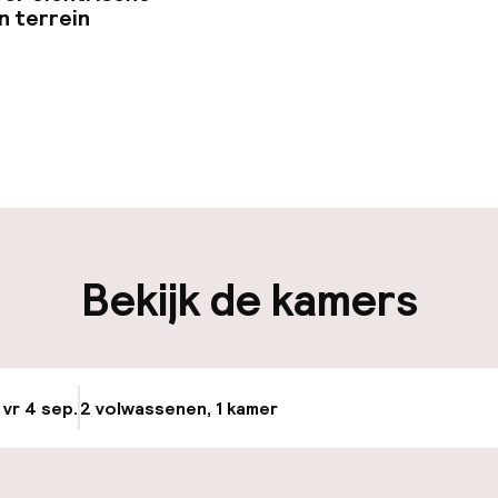
n terrein
uur geopend
Bagageruimte
edewerkers
iliteit
Bekijk de kamers
nheid op eigen
Oplaadpunt elek
n)
locatie
 vr 4 sep.
2 volwassenen, 1 kamer
Update beschikba
keren