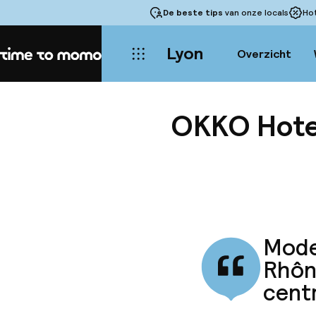
De beste tips
van onze locals
Ho
Lyon
Overzicht
Home
OKKO Hote
Mode
Rhône
cent