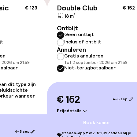
sic
Double Club
€ 123
€ 152
18 m²
Ontbijt
Geen ontbijt
jt
Inclusief ontbijt
lijkheid
Annuleren
erde kamers
ren
Gratis annuleren
 2026 om 21:59
Tot 2 september 2026 om 21:59
aalbaar
Niet-terugbetaalbaar
n dit type zijn
llness
eluidsdichte
oorkeur wanneer
€ 152
4–5 sep.
 / gym
Prijsdetails
Boek kamer
4–5 sep.
Steden-app t.w.v. €11,99 cadeau bij je
💝