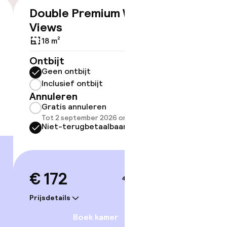
Double Premium With
€ 172
Views
18 m²
ov
Ontbijt
Geen ontbijt
Somm
besch
Inclusief ontbijt
overe
Annuleren
Gratis annuleren
Too
Tot 2 september 2026 om 21:59
Niet-terugbetaalbaar
€ 172
4–5 sep.
Prijsdetails
Boek kamer