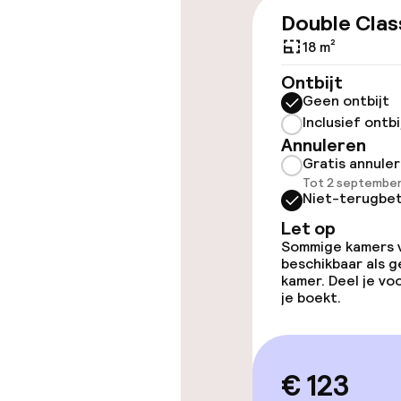
Double Clas
18 m²
Ontbijt
Kamers
Geen ontbijt
Inclusief ontbi
Voor toeganke
Annuleren
geoptimalise
Gratis annule
beschikbaar
Tot 2 september
Niet-terugbet
Let op
Sommige kamers va
Zwemmen & we
beschikbaar als g
kamer. Deel je v
Fitnessruimte
je boekt.
Entertainment
€ 123