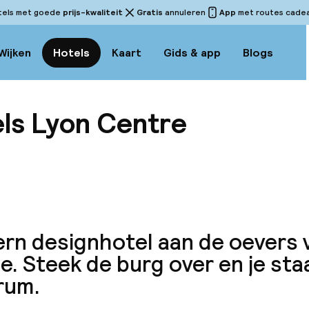
tels met goede
prijs-kwaliteit
Gratis
annuleren
App
met routes cadeau
Wijken
Hotels
Kaart
Gids & app
Blogs
ls Lyon Centre
Bekijk
rn designhotel aan de oevers 
. Steek de burg over en je staa
rum.