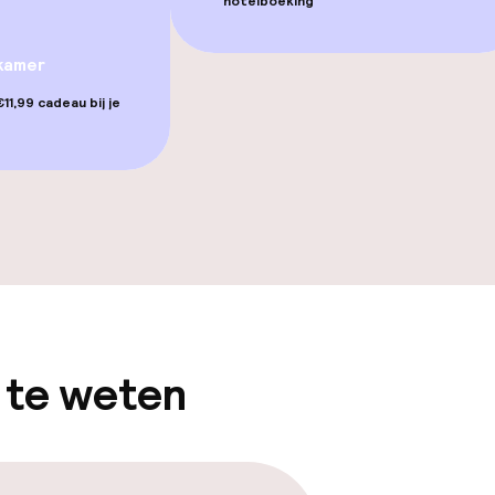
hotelboeking
kamer
11,99 cadeau bij je
gelegenheden
iensten
 te weten
Diner à la carte
te