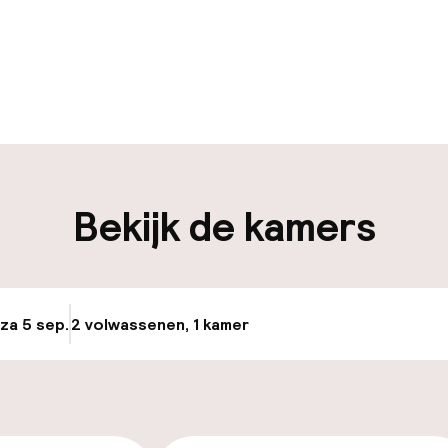
uur geopend
Bagageruimte
edewerkers
iliteit
Bekijk de kamers
keren
 za 5 sep.
2 volwassenen, 1 kamer
Update beschikba
id
ltoegankelijk
Voor toegankelij
geoptimaliseerd
beschikbaar