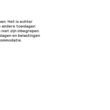
pen. Het is echter
e andere toeslagen
 niet zijn inbegrepen.
slagen en belastingen
ccommodatie.