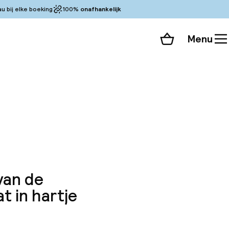
 bij elke boeking
100%
onafhankelijk
Menu
Winkelmand
Bekijk de kamers
 alle 69 foto’s
van de
t in hartje