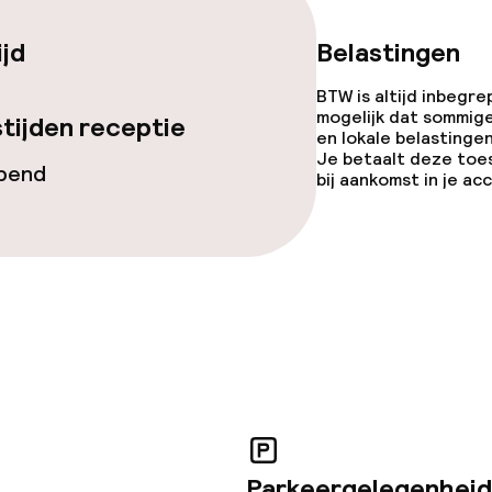
ijd
Belastingen
BTW is altijd inbegre
mogelijk dat sommig
tijden receptie
topties
en lokale belastingen
Je betaalt deze toe
opend
bij aankomst in je a
ties
j
Parkeergelegenheid