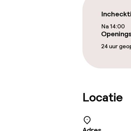
Incheckt
Dieetopties
Na 14:00
Openings
Speciale diee
24 uur ge
Glutenvrije op
Beleid
Overal rookvri
Locatie
Adres