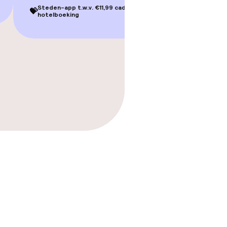
Steden-app t.w.v. €11,99 cadeau bij je
💝
hotelboeking