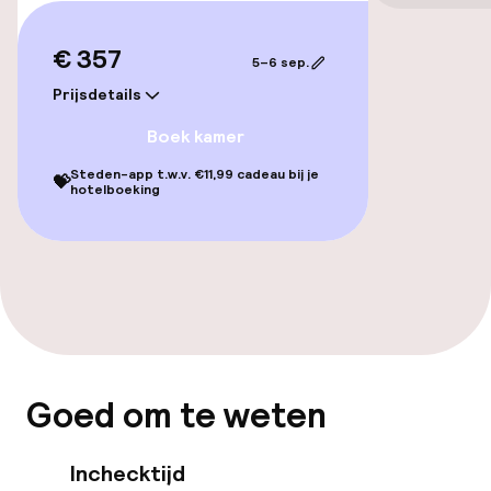
€ 357
Toegankelijkheid
5–6 sep.
Prijsdetails
Overal rolstoeltoegankelijk
Boek kamer
Lift
Steden-app t.w.v. €11,99 cadeau bij je
💝
hotelboeking
Voor toegankelijkheid
geoptimaliseerde kamers beschikbaar
Kamers
Familiekamers beschikbaar
Goed om te weten
Aansluitende kamers beschikbaar
Voor toegankelijkheid
Inchecktijd
geoptimaliseerde kamers beschikbaar