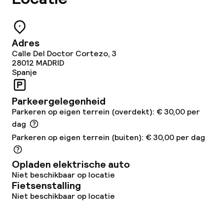
Eet- en drinkgelegenheden
Bar
Adres
Calle Del Doctor Cortezo, 3
28012
MADRID
Spanje
Eet- en drinkdiensten
Ontbijtbuffet
Parkeergelegenheid
Parkeren op eigen terrein (overdekt): € 30,00 per
dag
Schoonmaakvoorzieningen
Parkeren op eigen terrein (buiten): € 30,00 per dag
Wasservice
Opladen elektrische auto
Niet beschikbaar op locatie
Fietsenstalling
Beleid
Niet beschikbaar op locatie
Overal rookvrij