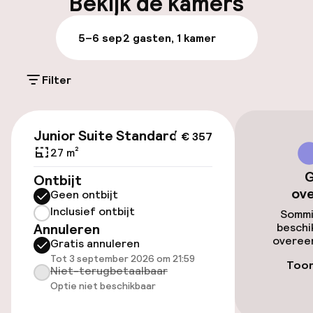
Bekijk de kamers
Parkeren & mobiliteit
5–6 sep
2 gasten, 1 kamer
Parkeergelegenheid op eigen terrein
(buiten)
Filter
€ 30,00 per dag
€ 357
Parkeergelegenheid op eigen terrein
Junior Suite Standard
€ 357
(binnen)
27 m²
€ 30,00 per dag
G
Ontbijt
ov
Geen ontbijt
Parkeerservice
Inclusief ontbijt
Sommi
Annuleren
beschi
Openbaar parkeren
overeen
Gratis annuleren
Tot 3 september 2026 om 21:59
Toon
Luchthavenshuttle
Niet-terugbetaalbaar
Optie niet beschikbaar
Transferservice