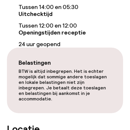
Tussen 14:00 en 05:30
Kamers voor rokers beschikbaar
Uitchecktijd
Tussen 12:00 en 12:00
Zwemmen & wellness
Openingstijden receptie
24 uur geopend
Ligstoelen
Solarium
Belastingen
BTW is altijd inbegrepen. Het is echter
mogelijk dat sommige andere toeslagen
Entertainment
en lokale belastingen niet zijn
inbegrepen. Je betaalt deze toeslagen
Gratis wifi
en belastingen bij aankomst in je
accommodatie.
Zonneterras
TV lounge
Locatie