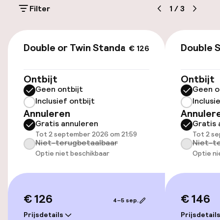
Filter
1
/
3
Parkeergelegenheid op eigen terrein
(buiten)
€ 126
Mogelijk extra kosten
Double or Twin Standard
Double 
€ 126
Openbaar parkeren
Ontbijt
Ontbijt
Geen ontbijt
Geen o
Oplaadpunt elektrische auto op
Inclusief ontbijt
Inclusi
locatie
Annuleren
Annuler
Gratis annuleren
Gratis 
Toegankelijkheid
Tot 2 september 2026 om 21:59
Tot 2 s
Niet-terugbetaalbaar
Niet-t
Optie niet beschikbaar
Optie ni
Overal rolstoeltoegankelijk
Lift
€ 126
€ 146
4–5 sep.
Zwemmen & wellness
Prijsdetails
Prijsdetail