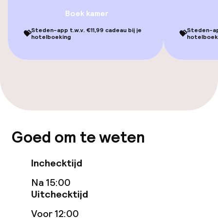
Boek kamer
Fitnessruimte / gym
Steden-app t.w.v. €11,99 cadeau bij je
Steden-app
💝
💝
hotelboeking
hotelboek
Entertainment
Betaalde wifi
Tuin
Terras
Goed om te weten
Eet- en drinkgelegenheden
Inchecktijd
Restaurant
Na 15:00
Uitchecktijd
Bar
Voor 12:00