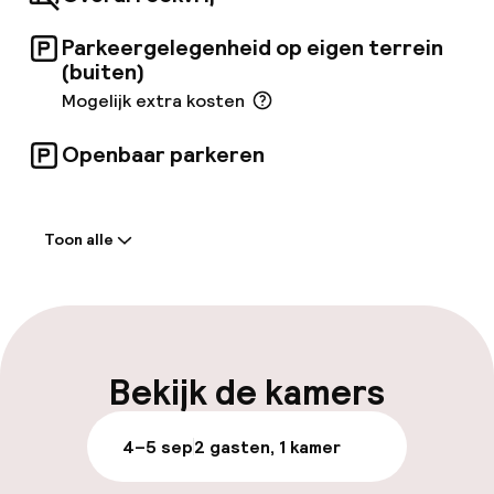
Parkeergelegenheid op eigen terrein
(buiten)
Mogelijk extra kosten
Openbaar parkeren
Welkom
Toon alle
Receptie: 24 uur geopend
Express check-out mogelijk
Meertalige medewerkers
Bekijk de kamers
Bagageruimte
4–5 sep
2 gasten, 1 kamer
Parkeren & mobiliteit