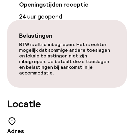
Openingstijden receptie
Eet- en drinkdiensten
24 uur geopend
Ontbijtbuffet
Belastingen
Diner à la carte
BTW is altijd inbegrepen. Het is echter
mogelijk dat sommige andere toeslagen
Diner, vast menu
en lokale belastingen niet zijn
inbegrepen. Je betaalt deze toeslagen
Roomservice
en belastingen bij aankomst in je
accommodatie.
Schoonmaakvoorzieningen
Locatie
Wasservice
Beleid
Adres