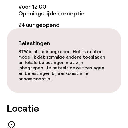
Betaalde wifi
Voor 12:00
Openingstijden receptie
Tuin
24 uur geopend
Terras
Belastingen
Zonneterras
BTW is altijd inbegrepen. Het is echter
mogelijk dat sommige andere toeslagen
TV lounge
en lokale belastingen niet zijn
inbegrepen. Je betaalt deze toeslagen
en belastingen bij aankomst in je
Eet- en drinkgelegenheden
accommodatie.
Restaurant
Bar
Locatie
Eet- en drinkdiensten