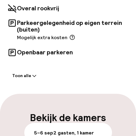
volledig uitgerust, inclusief
satelliet-/kabeltelevisie, een minibar en
Overal rookvrij
internettoegang. De verwarming en
airconditioning zijn individueel instelbaar.
Parkeergelegenheid op eigen terrein
(buiten)
Mogelijk extra kosten
Openbaar parkeren
Welkom
Toon alle
Receptie: 24 uur geopend
Express check-out mogelijk
Meertalige medewerkers
Bekijk de kamers
Bagageruimte
5–6 sep
2 gasten, 1 kamer