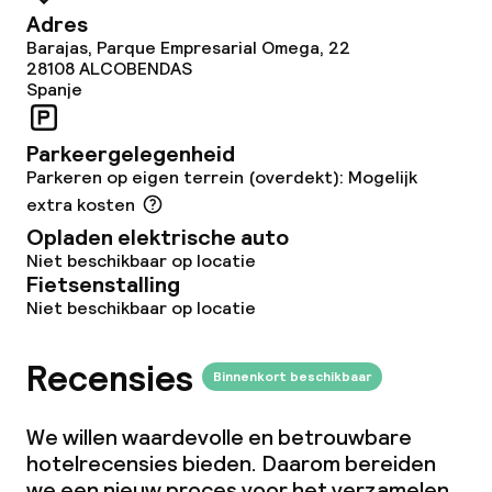
Adres
Ontbijtbuffet
Barajas, Parque Empresarial Omega, 22
28108
ALCOBENDAS
Spanje
Lunch à la carte
Lunch, vast menu
Parkeergelegenheid
Parkeren op eigen terrein (overdekt): Mogelijk
Diner à la carte
extra kosten
Opladen elektrische auto
Roomservice
Niet beschikbaar op locatie
Fietsenstalling
Niet beschikbaar op locatie
Schoonmaakvoorzieningen
Recensies
Wasservice
Binnenkort beschikbaar
We willen waardevolle en betrouwbare
Zakelijke faciliteiten
hotelrecensies bieden. Daarom bereiden
we een nieuw proces voor het verzamelen