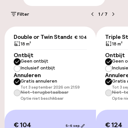
Parkeren & mobiliteit
Filter
1
/
7
Parkeergelegenheid op eigen terrein
(buiten)
€ 104
Mogelijk extra kosten
Double or Twin Standard
Triple S
€ 104
18 m²
18 m²
Openbaar parkeren
Ontbijt
Ontbijt
Geen ontbijt
Geen o
Fietsverhuur
Inclusief ontbijt
Inclusi
Annuleren
Annuler
Gratis annuleren
Gratis 
Toegankelijkheid
Tot 3 september 2026 om 21:59
Tot 3 s
Niet-terugbetaalbaar
Niet-t
Overal rolstoeltoegankelijk
Optie niet beschikbaar
Optie ni
Lift
Voor toegankelijkheid
€ 104
€ 124
5–6 sep.