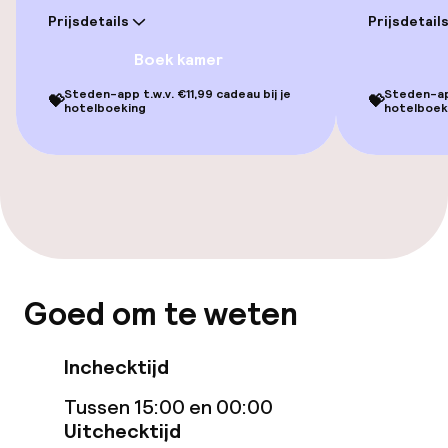
geoptimaliseerde kamers beschikbaar
Prijsdetails
Prijsdetail
Boek kamer
Kamers
Steden-app t.w.v. €11,99 cadeau bij je
Steden-app
💝
💝
hotelboeking
hotelboek
Voor toegankelijkheid
geoptimaliseerde kamers beschikbaar
Zwemmen & wellness
Ligstoelen
Solarium
Goed om te weten
Fitnessruimte / gym
Inchecktijd
Tussen 15:00 en 00:00
Entertainment
Uitchecktijd