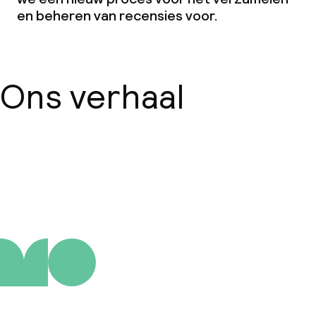
Conferentieruimte
en beheren van recensies voor.
Vergaderruimte
Ons verhaal
Beleid
Overal rookvrij
Over ons