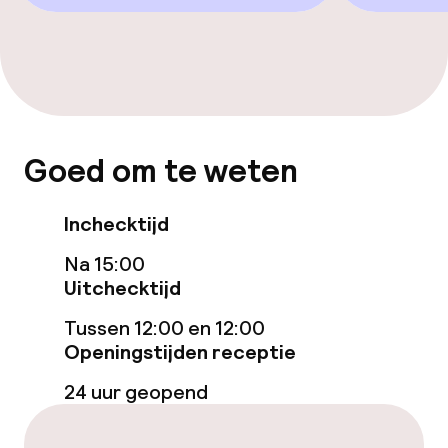
Entertainment
Betaalde wifi
Eet- en drinkgelegenheden
Goed om te weten
Restaurant
Inchecktijd
Eet- en drinkdiensten
Na 15:00
Ontbijtbuffet
Uitchecktijd
Tussen 12:00 en 12:00
Openingstijden receptie
Schoonmaakvoorzieningen
24 uur geopend
Wasfaciliteiten (wasmachine)