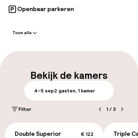
Openbaar parkeren
Welkom
Toon alle
Receptie: 24 uur geopend
Express check-out mogelijk
Laat uitchecken mogelijk
Bekijk de kamers
Meertalige medewerkers
4–5 sep
2 gasten, 1 kamer
Bagageruimte
Filter
1
/
3
Parkeren & mobiliteit
€ 122
Parkeergelegenheid op eigen terrein
Double Superior
Triple C
€ 122