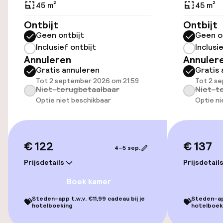
(buiten)
45 m²
45 m²
Mogelijk extra kosten
Ontbijt
Ontbijt
Geen ontbijt
Geen o
Parkeergelegenheid op eigen terrein
Inclusief ontbijt
Inclusi
(binnen)
Annuleren
Annuler
Gratis parkeren
Gratis annuleren
Gratis 
Tot 2 september 2026 om 21:59
Tot 2 s
Openbaar parkeren
Niet-terugbetaalbaar
Niet-t
Optie niet beschikbaar
Optie ni
Fietsenstalling
€ 122
€ 137
Toegankelijkheid
4–5 sep.
Prijsdetails
Prijsdetail
Overal rolstoeltoegankelijk
Boek kamer
Lift
Steden-app t.w.v. €11,99 cadeau bij je
Steden-app
💝
💝
hotelboeking
hotelboek