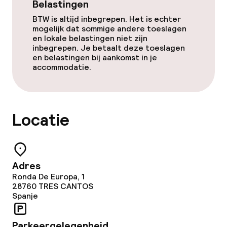
Wasservice
Belastingen
BTW is altijd inbegrepen. Het is echter
mogelijk dat sommige andere toeslagen
Zakelijke faciliteiten
en lokale belastingen niet zijn
inbegrepen. Je betaalt deze toeslagen
en belastingen bij aankomst in je
Conferentieruimte
accommodatie.
Vergaderruimte
Locatie
Beleid
Overal rookvrij
Adres
Ronda De Europa, 1
28760
TRES CANTOS
Spanje
Parkeergelegenheid