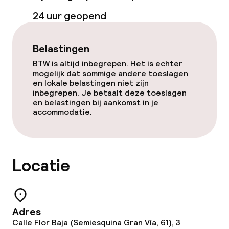
Bar
24 uur geopend
Eet- en drinkdiensten
Belastingen
Ontbijtbuffet
BTW is altijd inbegrepen. Het is echter
mogelijk dat sommige andere toeslagen
Lunchbuffet
en lokale belastingen niet zijn
inbegrepen. Je betaalt deze toeslagen
en belastingen bij aankomst in je
Lunch à la carte
accommodatie.
Dinerbuffet
Diner à la carte
Locatie
Roomservice
Adres
Dieetopties
Calle Flor Baja (Semiesquina Gran Vía, 61), 3