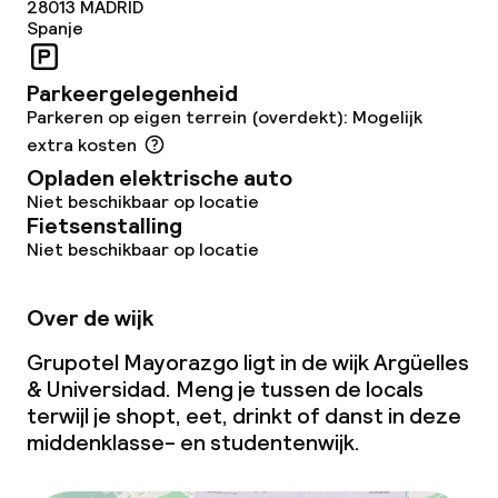
28013
MADRID
Speciale dieetopties
Spanje
Parkeergelegenheid
Schoonmaakvoorzieningen
Parkeren op eigen terrein (overdekt): Mogelijk
extra kosten
Wasfaciliteiten (wasmachine)
Opladen elektrische auto
Niet beschikbaar op locatie
Wasservice
Fietsenstalling
Niet beschikbaar op locatie
Zakelijke faciliteiten
Over de wijk
Conferentieruimte
Grupotel Mayorazgo ligt in de wijk Argüelles
& Universidad. Meng je tussen de locals
Vergaderruimte
terwijl je shopt, eet, drinkt of danst in deze
middenklasse- en studentenwijk.
Beleid