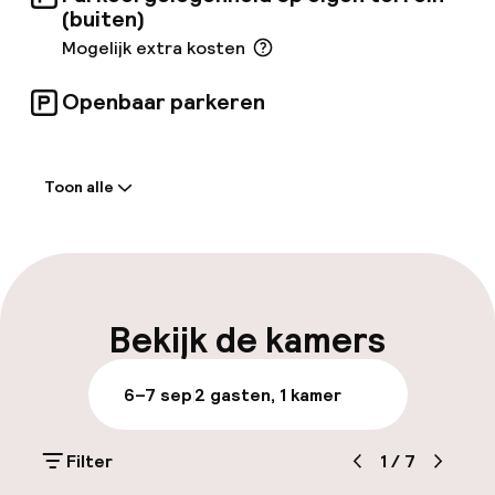
(buiten)
Mogelijk extra kosten
Openbaar parkeren
Welkom
Toon alle
Receptie: 24 uur geopend
Meertalige medewerkers
Bagageruimte
Bekijk de kamers
Parkeren & mobiliteit
6–7 sep
2 gasten, 1 kamer
Parkeergelegenheid op eigen terrein
(buiten)
Filter
1
/
7
Mogelijk extra kosten