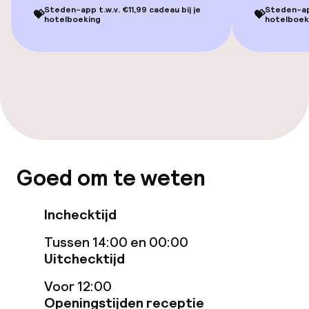
geoptimaliseerde kamers beschikbaar
Steden-app t.w.v. €11,99 cadeau bij je
Steden-app
💝
💝
hotelboeking
hotelboek
Zwemmen & wellness
Massage
Entertainment
Gratis wifi
Goed om te weten
TV lounge
Inchecktijd
Tussen 14:00 en 00:00
Eet- en drinkgelegenheden
Uitchecktijd
Restaurant
Voor 12:00
Openingstijden receptie