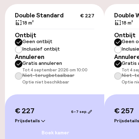
€ 227
Openbaar parkeren
Double Standard
Double 
€ 227
18 m²
18 m²
Luchthavenshuttle
Ontbijt
Ontbijt
Geen ontbijt
Geen o
Inclusief ontbijt
Inclusi
Toegankelijkheid
Annuleren
Annuler
Gratis annuleren
Gratis 
Overal rolstoeltoegankelijk
Tot 4 september 2026 om 10:00
Tot 4 s
Niet-terugbetaalbaar
Niet-t
Lift
Optie niet beschikbaar
Optie ni
Voor toegankelijkheid
geoptimaliseerde kamers beschikbaar
€ 227
€ 257
6–7 sep.
Kamers
Prijsdetails
Prijsdetail
Boek kamer
Voor toegankelijkheid