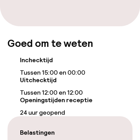
Kamers
Voor toegankelijkheid
geoptimaliseerde kamers beschikbaar
Goed om te weten
Zwemmen & wellness
Inchecktijd
Privé zwembad
Tussen 15:00 en 00:00
Uitchecktijd
Zoutwater buitenzwembad
Tussen 12:00 en 12:00
Buitenzwembad op het dak
Openingstijden receptie
24 uur geopend
Ligstoelen
Parasols
Belastingen