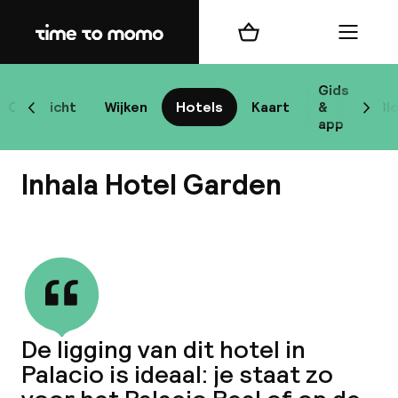
Home
Winkelmand
Menu
Ma
Gids
Overzicht
Wijken
Hotels
Kaart
&
Bl
Scroll naar links
Scrol
app
B
Inhala Hotel Garden
Bekijk alle
best
Reisi
De ligging van dit hotel in
Palacio is ideaal: je staat zo
We