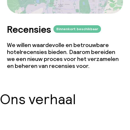
Dieetopties
Glutenvrije opties
Recensies
Binnenkort beschikbaar
Vegetarische opties
We willen waardevolle en betrouwbare
Faciliteiten en diensten voor kinderen
hotelrecensies bieden. Daarom bereiden
we een nieuw proces voor het verzamelen
Babysitservice
en beheren van recensies voor.
Schoonmaakvoorzieningen
Ons verhaal
Wasfaciliteiten (wasmachine)
Wasservice
Over ons