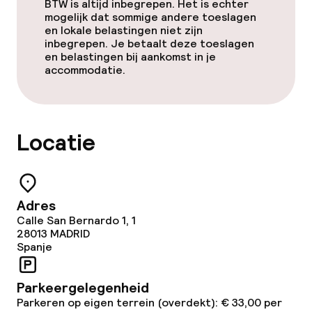
BTW is altijd inbegrepen. Het is echter
Solarium
mogelijk dat sommige andere toeslagen
en lokale belastingen niet zijn
inbegrepen. Je betaalt deze toeslagen
Entertainment
en belastingen bij aankomst in je
accommodatie.
Gratis wifi
Tuin
Locatie
Terras
Zonneterras
Adres
Calle San Bernardo 1, 1
Nachtclub
28013
MADRID
Spanje
Eet- en drinkgelegenheden
Parkeergelegenheid
Restaurant
Parkeren op eigen terrein (overdekt): € 33,00 per