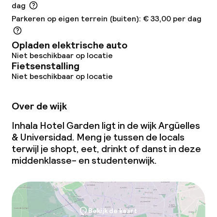
dag
Bar
Parkeren op eigen terrein (buiten): € 33,00 per dag
Bar met dakterras
Opladen elektrische auto
Niet beschikbaar op locatie
Fietsenstalling
Eet- en drinkdiensten
Niet beschikbaar op locatie
Ontbijtbuffet
Over de wijk
Lunch à la carte
Inhala Hotel Garden ligt in de wijk Argüelles
& Universidad. Meng je tussen de locals
Diner à la carte
terwijl je shopt, eet, drinkt of danst in deze
middenklasse- en studentenwijk.
Roomservice
Laat ontbijt
Bekijk de kaart