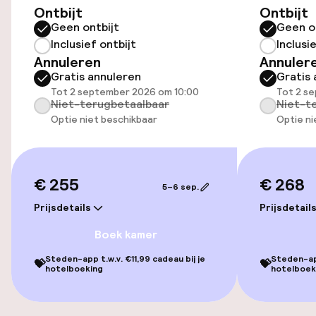
Ontbijt
Ontbijt
(binnen)
Geen ontbijt
Geen o
€ 33,00 per dag
Inclusief ontbijt
Inclusi
Annuleren
Annuler
Openbaar parkeren
Gratis annuleren
Gratis 
Tot 2 september 2026 om 10:00
Tot 2 s
Luchthavenshuttle
Niet-terugbetaalbaar
Niet-t
Optie niet beschikbaar
Optie ni
Transferservice
€ 255
€ 268
Toegankelijkheid
5–6 sep.
Prijsdetails
Prijsdetail
Overal rolstoeltoegankelijk
Boek kamer
Lift
Steden-app t.w.v. €11,99 cadeau bij je
Steden-app
💝
💝
hotelboeking
hotelboek
Voor toegankelijkheid
geoptimaliseerde kamers beschikbaar