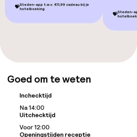
Steden-app t.w.v. €11,99 cadeau bij je
💝
hotelboeking
Steden-app
💝
Entertainment
hotelboek
Gratis wifi
Eet- en drinkgelegenheden
Restaurant
Goed om te weten
Bar
Inchecktijd
Eet- en drinkdiensten
Na 14:00
Uitchecktijd
Ontbijtbuffet
Voor 12:00
Diner à la carte
Openingstijden receptie