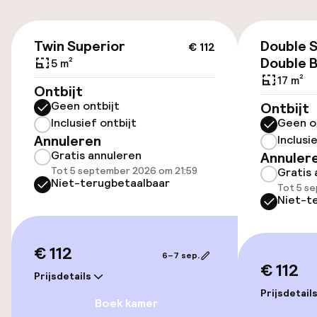
Parkeren & mobiliteit
€ 112
Parkeergelegenheid op eigen terrein
Twin Superior
Double S
€ 112
(buiten)
Double 
5 m²
Gratis parkeren
17 m²
Ontbijt
Geen ontbijt
Ontbijt
Openbaar parkeren
Inclusief ontbijt
Geen o
Annuleren
Inclusi
Gratis annuleren
Annuler
Toegankelijkheid
Tot 5 september 2026 om 21:59
Gratis 
Niet-terugbetaalbaar
Tot 5 s
Overal rolstoeltoegankelijk
Niet-t
Lift
€ 112
6–7 sep.
€ 112
Kamers
Prijsdetails
Prijsdetail
Boek kamer
Aansluitende kamers beschikbaar