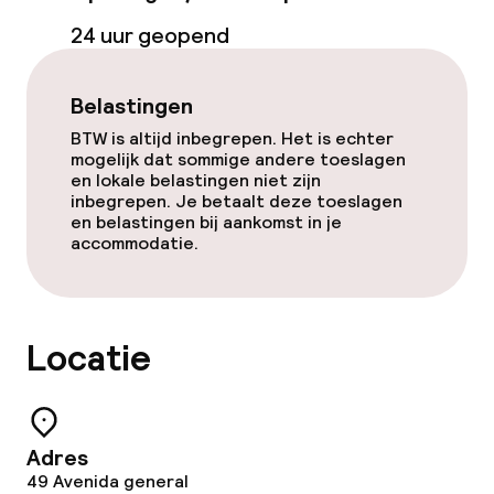
24 uur geopend
Roomservice
Vroeg ontbijt
Belastingen
BTW is altijd inbegrepen. Het is echter
mogelijk dat sommige andere toeslagen
Schoonmaakvoorzieningen
en lokale belastingen niet zijn
inbegrepen. Je betaalt deze toeslagen
Wasfaciliteiten (wasmachine)
en belastingen bij aankomst in je
accommodatie.
Wasservice
Beleid
Locatie
Overal rookvrij
Adres
49 Avenida general