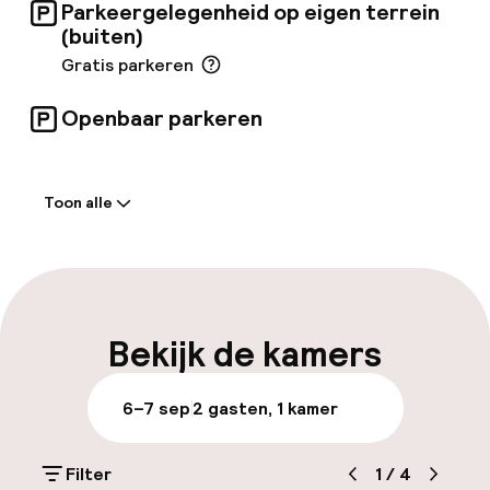
10:30 uur), of kies op elk moment voor een
Parkeergelegenheid op eigen terrein
continentaal ontbijt in de bar. Er is
(buiten)
parkeergelegenheid op eigen terrein (onder
Gratis parkeren
voorbehoud van kosten).
Openbaar parkeren
Welkom
Toon alle
Receptie: 24 uur geopend
Express check-in mogelijk
Vroeg inchecken mogelijk
Bekijk de kamers
Meertalige medewerkers
6–7 sep
2 gasten, 1 kamer
Bagageruimte
Filter
1
/
4