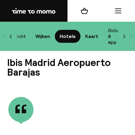
Home
Winkelmand
Menu
Ma
Gids
Overzicht
Wijken
Hotels
Kaart
&
Bl
Scroll naar links
Scrol
app
B
Ibis Madrid Aeropuerto
Barajas
Bekijk alle
best
Reisi
We