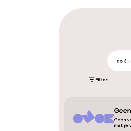
Parkeren & mob
Parkeergelege
terrein (buite
Gratis parkeren
do 3 –
Openbaar par
Filter
Toegankelijkhe
Lift
Geen
Voor toeganke
Geen va
met je 
geoptimalise