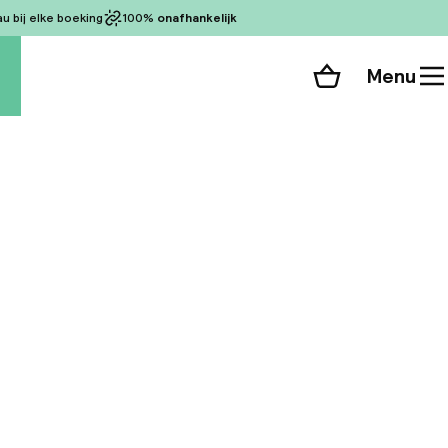
 bij elke boeking
100%
onafhankelijk
Menu
Winkelmand
Bekijk de kamers
 alle 236 foto’s
 wijnen. Compleet
deeld over 7