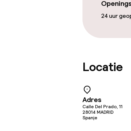
Openings
Ontbijtbuffet
24 uur ge
Schoonmaakvo
Wasservice
Locatie
Zakelijke facili
Vergaderruim
Adres
Calle Del Prado, 11
28014
MADRID
Beleid
Spanje