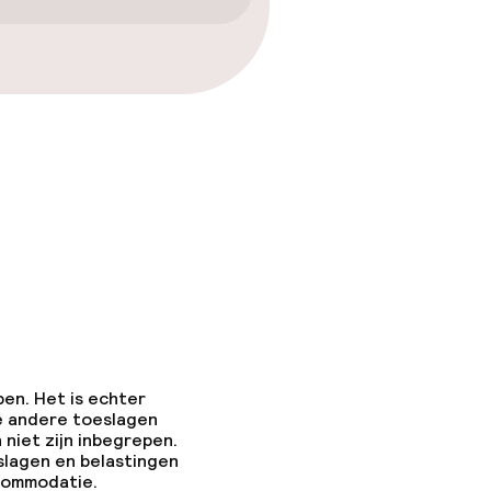
pen. Het is echter
e andere toeslagen
 niet zijn inbegrepen.
slagen en belastingen
ccommodatie.