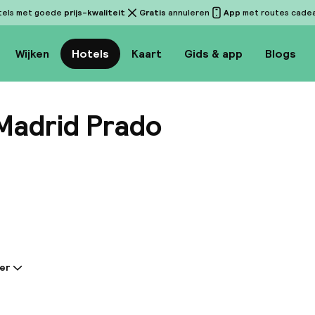
tels met goede
prijs-kwaliteit
Gratis
annuleren
App
met routes cadeau
Wijken
Hotels
Kaart
Gids & app
Blogs
 Madrid Prado
Bekijk
er
tie gedeeld door de accommodatie:
t het thema Benamingen van Oorsprong van Spaanse
erd in 2012, het hotel omvat in totaal 46 kamers ver