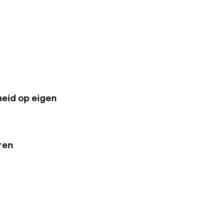
p een paar meter
ocha-AVE. Het hotel
-uursreceptie en een
eid op eigen
ren