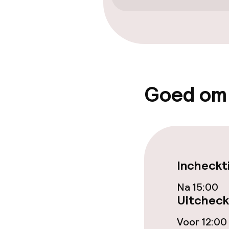
beschikbaar
Kamers
Voor toeganke
geoptimalise
Goed om
beschikbaar
Entertainment
Gratis wifi
Incheckt
TV lounge
Na 15:00
Uitcheck
Voor 12:00
Eet- en drinkd