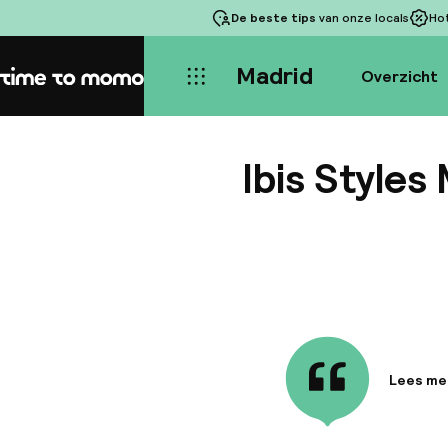
De beste tips
van onze locals
Ho
Madrid
Overzicht
Home
Ibis Styles
Lees me
Informa
Hotel me
gerenove