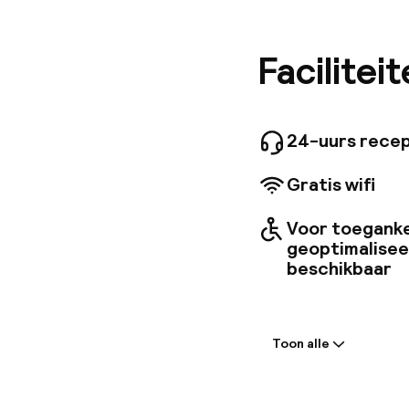
verdiepi
van het 
heeft gr
Facilitei
business
24-uurs recep
Gratis wifi
Voor toeganke
geoptimalise
beschikbaar
Welkom
Toon alle
Receptie: 24 
Meertalige m