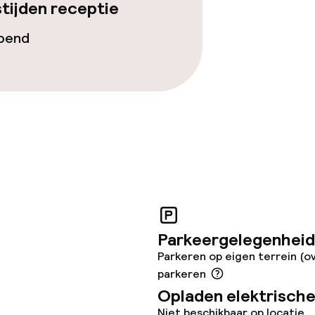
tijden receptie
opend
orzieningen
teiten
te
Parkeergelegenheid
Parkeren op eigen terrein (o
parkeren
Opladen elektrische
Niet beschikbaar op locatie