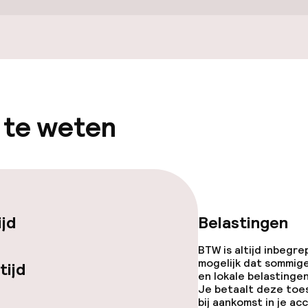
lijkheid
erde kamers
 te weten
ijd
Belastingen
BTW is altijd inbegre
mogelijk dat sommig
tijd
en lokale belastingen
Je betaalt deze toe
bij aankomst in je a
iensten