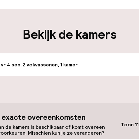
iliteit
Bekijk de kamers
nheid op eigen
n)
 vr 4 sep.
2 volwassenen, 1 kamer
Update beschikba
keren
id
 exacte overeenkomsten
Toon 11
lijkheid
n de kamers is beschikbaar of komt overeen
voorkeuren. Misschien kun je ze veranderen?
erde kamers