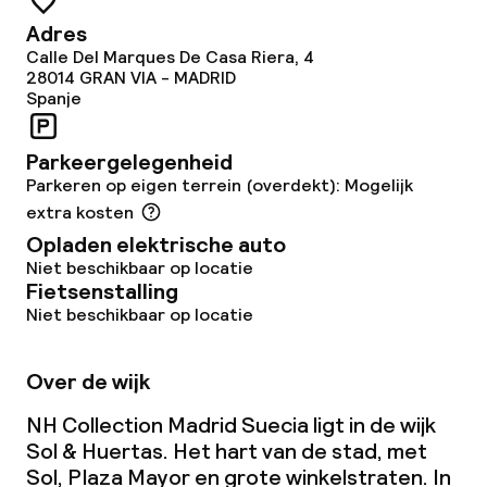
Zakelijke faciliteiten
Adres
Calle Del Marques De Casa Riera, 4
28014
GRAN VIA - MADRID
Conferentieruimte
Spanje
Vergaderruimte
Parkeergelegenheid
Parkeren op eigen terrein (overdekt): Mogelijk
Beleid
extra kosten
Opladen elektrische auto
Overal rookvrij
Niet beschikbaar op locatie
Fietsenstalling
Niet beschikbaar op locatie
Over de wijk
NH Collection Madrid Suecia ligt in de wijk
Sol & Huertas. Het hart van de stad, met
Sol, Plaza Mayor en grote winkelstraten. In