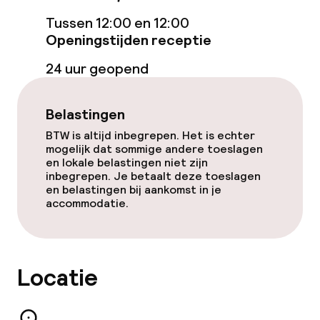
Tussen 12:00 en 12:00
Bar
Openingstijden receptie
24 uur geopend
Eet- en drinkdiensten
Ontbijtbuffet
Belastingen
BTW is altijd inbegrepen. Het is echter
Lunch à la carte
mogelijk dat sommige andere toeslagen
en lokale belastingen niet zijn
Diner à la carte
inbegrepen. Je betaalt deze toeslagen
en belastingen bij aankomst in je
accommodatie.
Roomservice
Schoonmaakvoorzieningen
Locatie
Wasservice