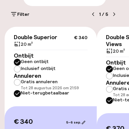
Parkeergelegenheid op eigen terrein
(buiten)
Filter
1
/
5
Mogelijk extra kosten
€ 340
Openbaar parkeren
Double Superior
Double S
€ 340
Views
20 m²
20 m²
Ontbijt
Toegankelijkheid
Geen ontbijt
Ontbijt
Inclusief ontbijt
Geen o
Overal rolstoeltoegankelijk
Annuleren
Inclusi
Gratis annuleren
Annuler
Lift
Tot 28 augustus 2026 om 21:59
Gratis 
Niet-terugbetaalbaar
Tot 28 a
Voor toegankelijkheid
Niet-t
geoptimaliseerde kamers beschikbaar
€ 340
Kamers
5–6 sep.
€ 370