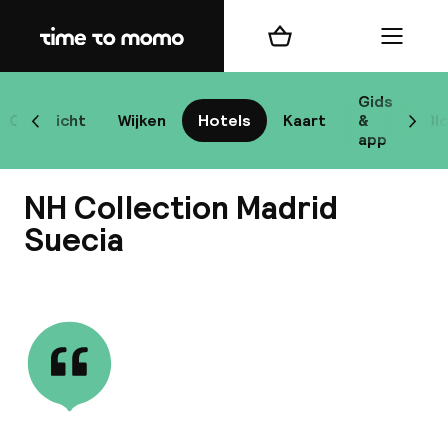
Home
Winkelmand
Menu
Ma
Gids
Overzicht
Wijken
Hotels
Kaart
&
Bl
Scroll naar links
Scrol
app
B
NH Collection Madrid
Suecia
Bekijk alle
best
Reisi
We