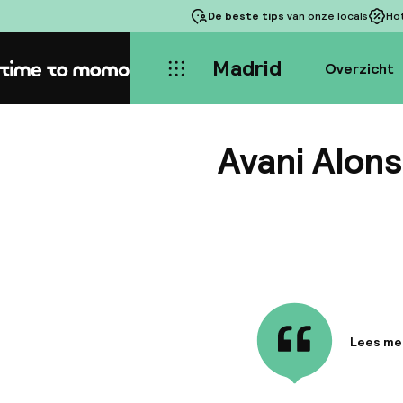
De beste tips
van onze locals
Ho
Madrid
Overzicht
Home
Avani Alon
Lees me
Informa
Het onla
een histo