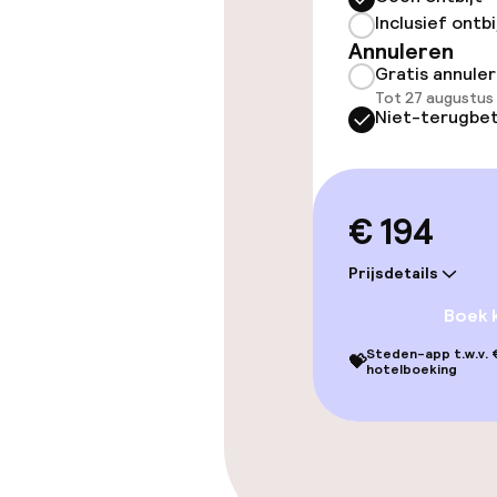
Zwemmen & we
Inclusief ontbi
Annuleren
Fitnessruimte
Gratis annule
Tot 27 augustus
Niet-terugbet
Entertainment
Gratis wifi
€ 194
Prijsdetails
Eet- en drink
Boek 
Restaurant
Steden-app t.w.v. €
💝
hotelboeking
Eet- en drinkd