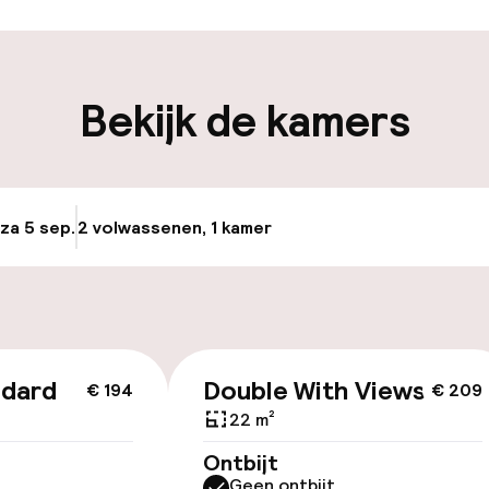
iliteit
Bekijk de kamers
nheid op eigen
n)
 za 5 sep.
2 volwassenen, 1 kamer
Update beschikba
keren
id
ndard
Double With Views
€ 194
€ 209
22 m²
Ontbijt
Geen ontbijt