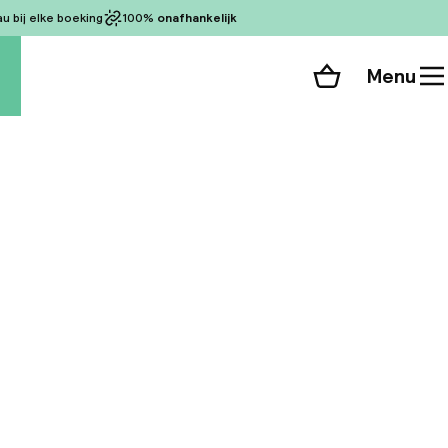
 bij elke boeking
100%
onafhankelijk
Menu
Winkelmand
Bekijk de kamers
alle 95 foto’s
 is gevestigd in
gging, dicht bij