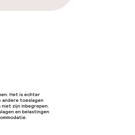
pen. Het is echter
e andere toeslagen
 niet zijn inbegrepen.
slagen en belastingen
ccommodatie.