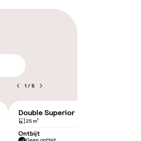
arheid
1
/
5
Double Superior
Doubl
€ 218
25 m²
22 m²
Ontbijt
Ontbijt
Geen ontbijt
Geen 