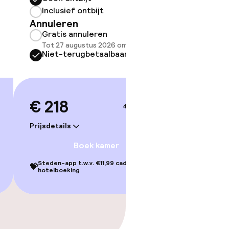
Inclusief ontbijt
Inclus
Annuleren
Annule
Gratis annuleren
Grati
Tot 27 augustus 2026 om 21:59
Tot 27
Niet-terugbetaalbaar
Niet-
€ 218
€ 24
4–5 sep.
Prijsdetails
Prijsdetai
Boek kamer
Steden-app t.w.v. €11,99 cadeau bij je
Steden-ap
💝
💝
hotelboeking
hotelbo