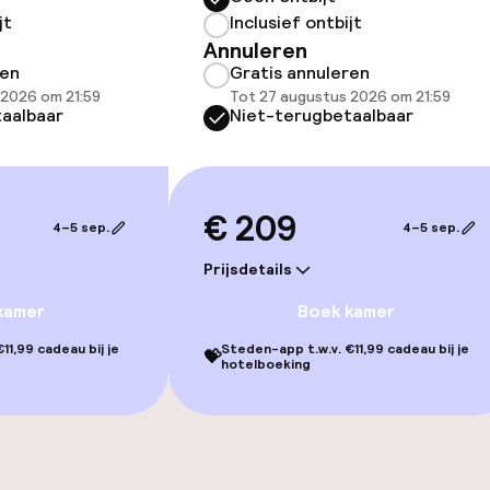
llness
jt
Inclusief ontbijt
Annuleren
 / gym
ren
Gratis annuleren
 2026 om 21:59
Tot 27 augustus 2026 om 21:59
aalbaar
Niet-terugbetaalbaar
€ 209
4–5 sep.
4–5 sep.
Prijsdetails
gelegenheden
kamer
Boek kamer
11,99 cadeau bij je
Steden-app t.w.v. €11,99 cadeau bij je
💝
hotelboeking
iensten