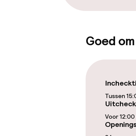
Ontbijtbuffet
Vroeg ontbijt
Goed om
Schoonmaakvo
Wasservice
Incheckt
Zakelijke facili
Tussen 15:
Conferentier
Uitcheck
Vergaderruim
Voor 12:00
Openings