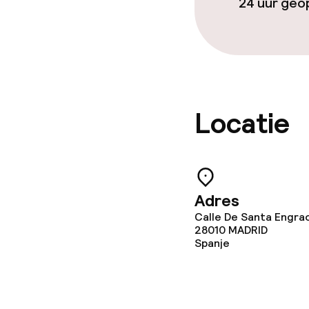
24 uur ge
Beleid
Overal rookvri
Locatie
Adres
Calle De Santa Engrac
28010
MADRID
Spanje