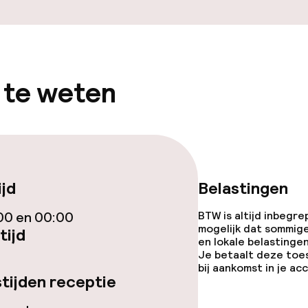
 te weten
orzieningen
ijd
Belastingen
teiten
00 en 00:00
BTW is altijd inbegre
uimte
mogelijk dat sommig
tijd
en lokale belastingen
Je betaalt deze toe
te
bij aankomst in je a
tijden receptie