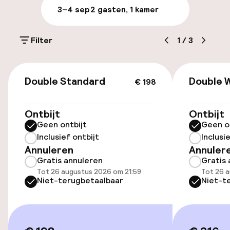
3–4 sep
2 gasten, 1 kamer
Parkeren & mobiliteit
Filter
1
/
3
Parkeergelegenheid op eigen terrein
(buiten)
€ 198
€ 28,00 per dag
Double Standard
Double 
€ 198
Openbaar parkeren
Ontbijt
Ontbijt
Geen ontbijt
Geen o
Oplaadpunt elektrische auto op
Inclusief ontbijt
Inclusi
locatie
Annuleren
Annuler
Gratis annuleren
Gratis 
Toegankelijkheid
Tot 26 augustus 2026 om 21:59
Tot 26 a
Niet-terugbetaalbaar
Niet-t
Lift