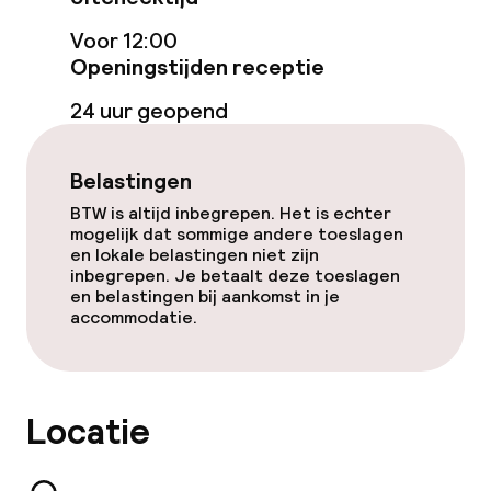
Voor 12:00
Ontbijtbuffet
Openingstijden receptie
Roomservice
24 uur geopend
Faciliteiten en diensten voor kinderen
Belastingen
BTW is altijd inbegrepen. Het is echter
Babysitservice
mogelijk dat sommige andere toeslagen
en lokale belastingen niet zijn
inbegrepen. Je betaalt deze toeslagen
en belastingen bij aankomst in je
Schoonmaakvoorzieningen
accommodatie.
Wasservice
Locatie
Zakelijke faciliteiten
Conferentieruimte