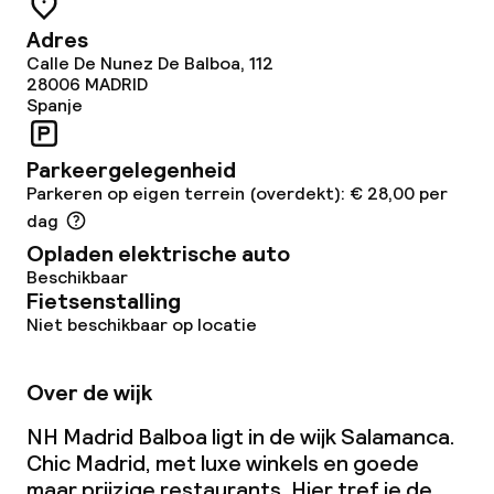
Adres
Vergaderruimte
Calle De Nunez De Balboa, 112
28006
MADRID
Spanje
Beleid
Parkeergelegenheid
Overal rookvrij
Parkeren op eigen terrein (overdekt): € 28,00 per
dag
Kleine huisdieren toegestaan (minder
dan de 5 kg)
Opladen elektrische auto
Beschikbaar
Grote huisdieren toegestaan (meer
Fietsenstalling
dan 5 kg)
Niet beschikbaar op locatie
Over de wijk
NH Madrid Balboa ligt in de wijk Salamanca.
Chic Madrid, met luxe winkels en goede
maar prijzige restaurants. Hier tref je de