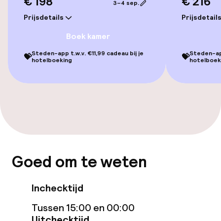
€ 198
€ 216
Zwemmen & wellness
3–4 sep.
Prijsdetails
Prijsdetail
Fitnessruimte / gym
Boek kamer
Steden-app t.w.v. €11,99 cadeau bij je
Steden-app
💝
💝
Entertainment
hotelboeking
hotelboek
Gratis wifi
TV lounge
Eet- en drinkgelegenheden
Goed om te weten
Restaurant
Bar
Inchecktijd
Tussen 15:00 en 00:00
Uitchecktijd
Eet- en drinkdiensten