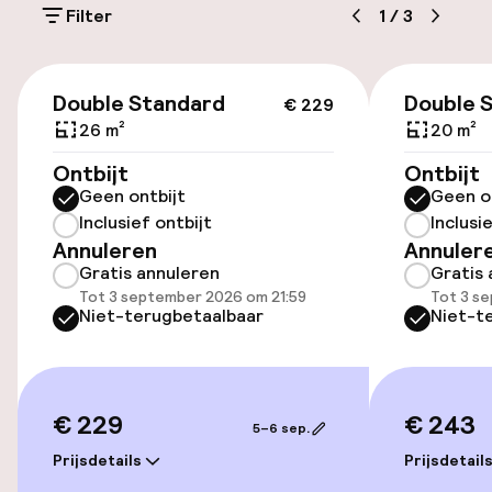
Filter
1
/
3
Parkeergelegenheid op eigen terrein
(buiten)
€ 229
€ 30,00 per dag
Double Standard
Double 
€ 229
26 m²
20 m²
Openbaar parkeren
Ontbijt
Ontbijt
Geen ontbijt
Geen o
Inclusief ontbijt
Inclusi
Toegankelijkheid
Annuleren
Annuler
Gratis annuleren
Gratis 
Lift
Tot 3 september 2026 om 21:59
Tot 3 s
Niet-terugbetaalbaar
Niet-t
Zwemmen & wellness
Fitnessruimte / gym
€ 229
€ 243
5–6 sep.
Prijsdetails
Prijsdetail
Entertainment