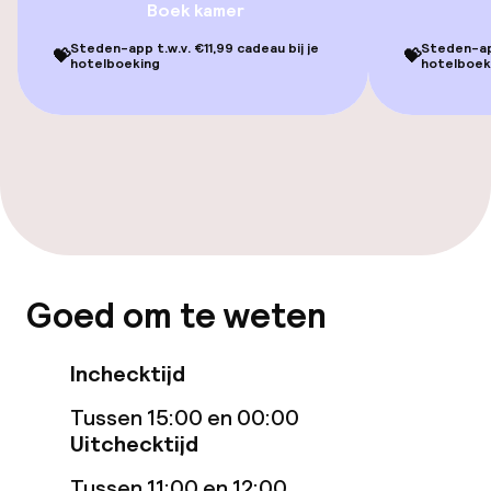
Boek kamer
Gratis wifi
Steden-app t.w.v. €11,99 cadeau bij je
Steden-app
💝
💝
hotelboeking
hotelboek
TV lounge
Eet- en drinkgelegenheden
Restaurant
Bar
Goed om te weten
Eet- en drinkdiensten
Inchecktijd
Ontbijtbuffet
Tussen 15:00 en 00:00
Uitchecktijd
Roomservice
Tussen 11:00 en 12:00