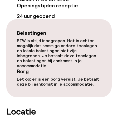
Openingstijden receptie
Schoonmaakvoorzieningen
24 uur geopend
Wasservice
Belastingen
Zakelijke faciliteiten
BTW is altijd inbegrepen. Het is echter
mogelijk dat sommige andere toeslagen
en lokale belastingen niet zijn
Conferentieruimte
inbegrepen. Je betaalt deze toeslagen
en belastingen bij aankomst in je
Vergaderruimte
accommodatie.
Borg
Let op: er is een borg vereist. Je betaalt
Beleid
deze bij aankomst in je accommodatie.
Borg bij aankomst
Overal rookvrij
Locatie