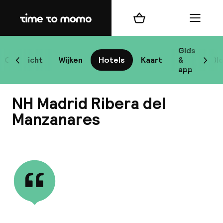
Home
Winkelmand
Menu
Ma
Gids
Overzicht
Wijken
Hotels
Kaart
&
Bl
Scroll naar links
Scrol
app
B
NH Madrid Ribera del
Manzanares
Bekijk alle
best
Reisi
We