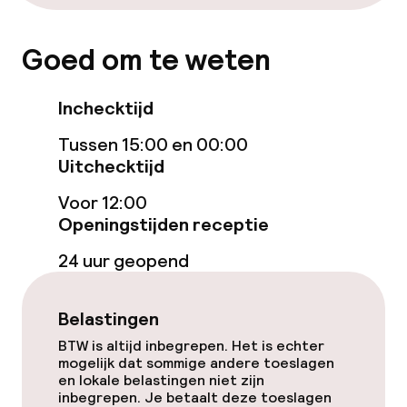
Terras
Goed om te weten
Eet- en drinkgelegenheden
Inchecktijd
Restaurant
Tussen 15:00 en 00:00
Bar
Uitchecktijd
Voor 12:00
Eet- en drinkdiensten
Openingstijden receptie
24 uur geopend
Ontbijtbuffet
Lunch à la carte
Belastingen
BTW is altijd inbegrepen. Het is echter
Diner à la carte
mogelijk dat sommige andere toeslagen
en lokale belastingen niet zijn
inbegrepen. Je betaalt deze toeslagen