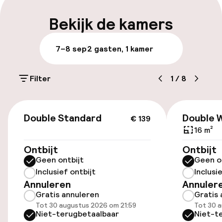
Meertalige medewerkers
Bekijk de kamers
Bagageruimte
7–8 sep
2 gasten, 1 kamer
Parkeren & mobiliteit
Filter
1
/
8
Parkeergelegenheid op eigen terrein
(buiten)
€ 139
€ 4,80 per dag
Double Standard
Double 
€ 139
16 m²
Openbaar parkeren
Ontbijt
Ontbijt
Geen ontbijt
Geen o
Oplaadpunt elektrische auto op
Inclusief ontbijt
Inclusi
locatie
Annuleren
Annuler
Gratis annuleren
Gratis 
Toegankelijkheid
Tot 30 augustus 2026 om 21:59
Tot 30 a
Niet-terugbetaalbaar
Niet-t