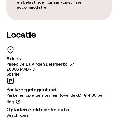
Schoonmaakvoorzieningen
en belastingen bij aankomst in je
accommodatie.
Wasservice
Zakelijke faciliteiten
Locatie
Conferentieruimte
Vergaderruimte
Adres
Paseo De La Virgen Del Puerto, 57
28005
MADRID
Spanje
Beleid
Overal rookvrij
Parkeergelegenheid
Parkeren op eigen terrein (overdekt): € 4,80 per
Kleine huisdieren toegestaan (minder
dag
dan de 5 kg)
Opladen elektrische auto
Beschikbaar