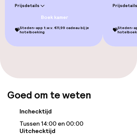
Prijsdetails
Prijsdetail
Kamers
Boek kamer
Voor toegankelijkheid
Steden-app t.w.v. €11,99 cadeau bij je
Steden-app
💝
💝
geoptimaliseerde kamers beschikbaar
hotelboeking
hotelboek
Entertainment
Gratis wifi
TV lounge
Goed om te weten
Eet- en drinkgelegenheden
Inchecktijd
Bar
Tussen 14:00 en 00:00
Uitchecktijd
Eet- en drinkdiensten