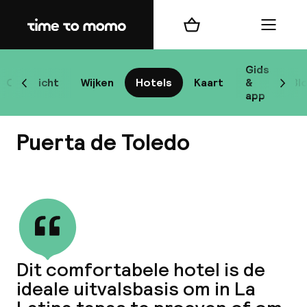
Home
Winkelmand
Menu
Ma
Gids
Overzicht
Wijken
Hotels
Kaart
&
Bl
Scroll naar links
Scrol
app
B
Puerta de Toledo
Bekijk alle
best
Reisi
Dit comfortabele hotel is de
ideale uitvalsbasis om in La
We