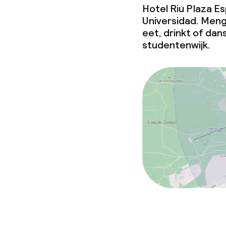
Hotel Riu Plaza Esp
Vergaderruim
Universidad. Meng 
eet, drinkt of dan
studentenwijk.
Eco-label
Travelife
Beleid
Overal rookvri