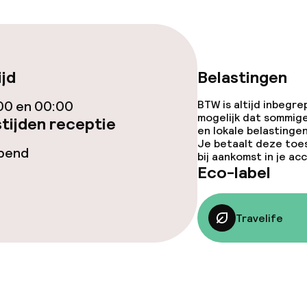
gelegenheden
ijd
Belastingen
00 en 00:00
BTW is altijd inbegre
mogelijk dat sommig
tijden receptie
en lokale belastingen
Je betaalt deze toe
opend
bij aankomst in je a
iensten
Eco-label
Travelife