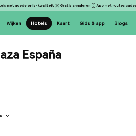
tels met goede
prijs-kwaliteit
Gratis
annuleren
App
met routes cadeau
Wijken
Hotels
Kaart
Gids & app
Blogs
laza España
Bekijk 
er
tie gedeeld door de accommodatie:
u Plaza España, gelegen in het emblematische Edifici
adrid, heeft 26 verdiepingen met een breed scala aan 