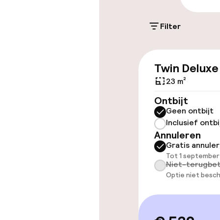
Parkeergelege
terrein (binne
Filter
€ 32,50 per dag
Twin Deluxe
Toegankelijkhe
23 m²
Overal rolstoe
Ontbijt
Geen ontbijt
Lift
Inclusief ontbi
Annuleren
Gratis annule
Tot 1 september
Niet-terugbet
Optie niet besch
Kamers
Familiekamers