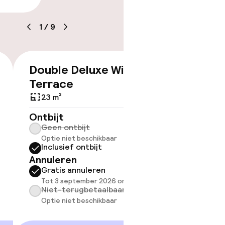
1
/
9
Double Deluxe With
Doubl
€ 474
Terrace
Super
kheid
23 m²
29 m²
e kamers
Ontbijt
Ontbijt
Geen ontbijt
Geen 
Optie niet beschikbaar
Inclus
Inclusief ontbijt
Annule
Annuleren
Grati
Gratis annuleren
Tot 1 
Tot 3 september 2026 om 21:59
Niet-
Niet-terugbetaalbaar
Optie 
Optie niet beschikbaar