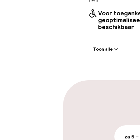
Voor toeganke
geoptimalise
beschikbaar
Welkom
Toon alle
Receptie: 24 
Meertalige m
Parkeren & mob
Parkeergelege
terrein (buite
Mogelijk extra k
za 5 –