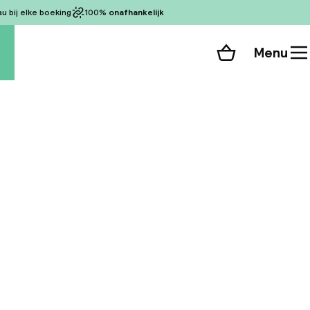
 bij elke boeking
100%
onafhankelijk
Menu
Winkelmand
Bekijk de kamers
alle 187 foto’s
o España aan de Gran
faciliteiten om van