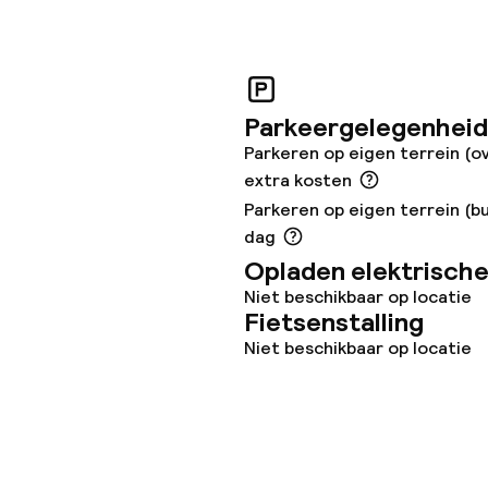
topties
 diensten voor kinderen
Parkeergelegenheid
Parkeren op eigen terrein (o
e
extra kosten
Parkeren op eigen terrein (bu
dag
Opladen elektrische
orzieningen
Niet beschikbaar op locatie
Fietsenstalling
Niet beschikbaar op locatie
teiten
uimte