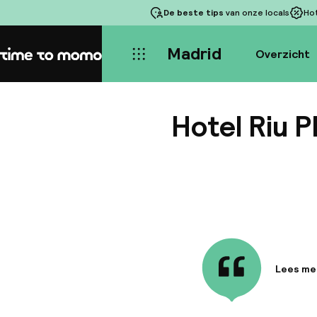
De beste tips
van onze locals
Ho
Madrid
Overzicht
Home
Hotel Riu P
Lees me
Informa
Hotel Ri
Vía in M