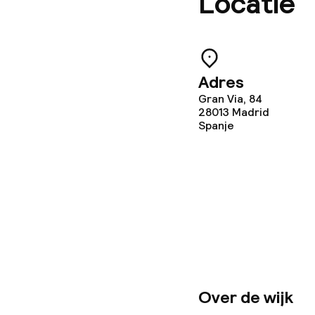
Locatie
Speciale diee
Faciliteiten en
Adres
Gran Via, 84
28013
Madrid
Babysitservic
Spanje
Schoonmaakvo
Wasservice
Zakelijke facili
Over de wijk
Conferentier