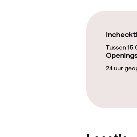
Eet- en drink
Restaurant
Incheckt
Tussen 15:
Bar
Openings
24 uur ge
Eet- en drinkd
Ontbijtbuffet
Roomservice
Dieetopties