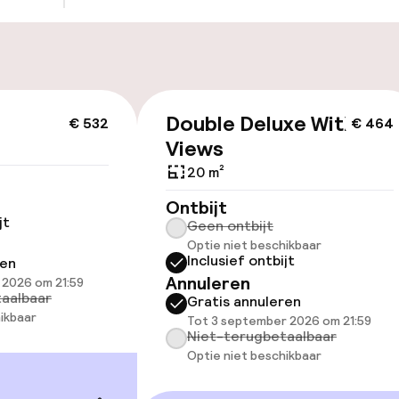
nheid op eigen
n)
Double Deluxe With
€ 532
€ 464
id
Views
ltoegankelijk
Voor toegankelij
20 m²
geoptimaliseerd
Ontbijt
beschikbaar
jt
Geen ontbijt
Optie niet beschikbaar
Inclusief ontbijt
ren
Annuleren
 2026 om 21:59
aalbaar
Gratis annuleren
ikbaar
Tot 3 september 2026 om 21:59
Niet-terugbetaalbaar
Optie niet beschikbaar
 beschikbaar