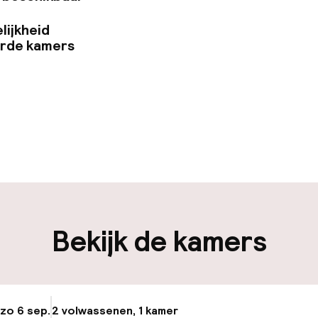
lijkheid
erde kamers
uur geopend
Bagageruimte
edewerkers
iliteit
Bekijk de kamers
nheid op eigen
Openbaar parke
n)
osten
 zo 6 sep.
2 volwassenen, 1 kamer
Update beschikba