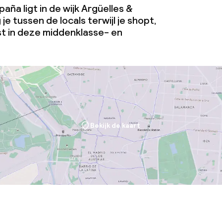
aña ligt in de wijk Argüelles &
te
je tussen de locals terwijl je shopt,
st in deze middenklasse- en
Bekijk de kaart
j