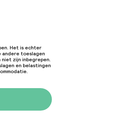
pen. Het is echter
e andere toeslagen
 niet zijn inbegrepen.
slagen en belastingen
ccommodatie.