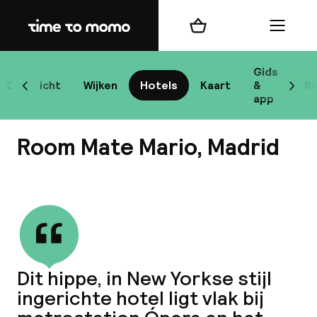
Home
Winkelmand
Menu
Ma
Gids
Overzicht
Wijken
Hotels
Kaart
&
Bl
Scroll naar links
Scrol
app
B
Room Mate Mario, Madrid
Bekijk alle
best
Reisi
Dit hippe, in New Yorkse stijl
ingerichte hotel ligt vlak bij
We