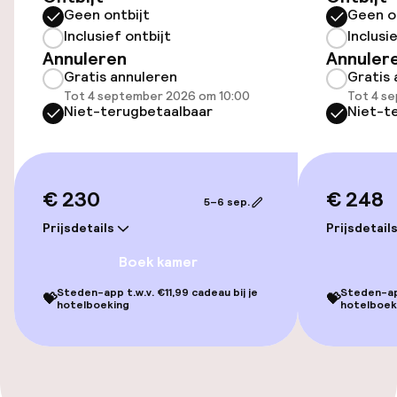
Geen ontbijt
Geen o
Inclusief ontbijt
Inclusi
Entertainment
Annuleren
Annuler
Gratis annuleren
Gratis 
Gratis wifi
Tot 4 september 2026 om 10:00
Tot 4 s
Niet-terugbetaalbaar
Niet-t
Eet- en drinkdiensten
€ 230
€ 248
Ontbijtbuffet
5–6 sep.
Prijsdetails
Prijsdetail
Schoonmaakvoorzieningen
Boek kamer
Steden-app t.w.v. €11,99 cadeau bij je
Steden-app
💝
💝
Wasfaciliteiten (wasmachine)
hotelboeking
hotelboek
Wasservice