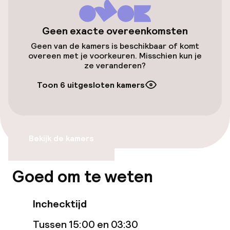
Toegankelijkheid
Geen exacte overeenkomsten
Geen van de kamers is beschikbaar of komt
Overal rolstoeltoegankelijk
overeen met je voorkeuren. Misschien kun je
ze veranderen?
Lift
Toon 6 uitgesloten kamers
Entertainment
Gratis wifi
Bekijk de kamers
TV lounge
Goed om te weten
Eet- en drinkgelegenheden
Inchecktijd
Restaurant
Tussen 15:00 en 03:30