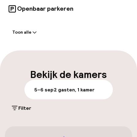
Openbaar parkeren
Welkom
Toon alle
Receptie: 24 uur geopend
Bagageruimte
Parkeren & mobiliteit
Bekijk de kamers
Parkeergelegenheid op eigen terrein
5–6 sep
2 gasten, 1 kamer
(buiten)
€ 25,00 per dag
Filter
Openbaar parkeren
Fietsverhuur