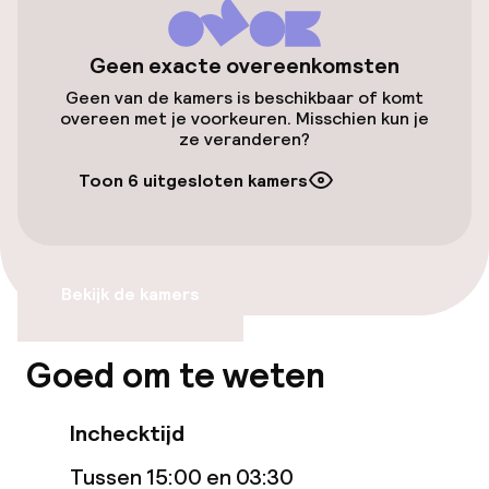
Toegankelijkheid
Geen exacte overeenkomsten
Geen van de kamers is beschikbaar of komt
Overal rolstoeltoegankelijk
overeen met je voorkeuren. Misschien kun je
ze veranderen?
Lift
Toon 6 uitgesloten kamers
Entertainment
Gratis wifi
Bekijk de kamers
TV lounge
Goed om te weten
Eet- en drinkgelegenheden
Inchecktijd
Restaurant
Tussen 15:00 en 03:30