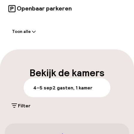
Openbaar parkeren
Welkom
Toon alle
Receptie: 24 uur geopend
Bagageruimte
Parkeren & mobiliteit
Bekijk de kamers
Parkeergelegenheid op eigen terrein
4–5 sep
2 gasten, 1 kamer
(buiten)
€ 25,00 per dag
Filter
Openbaar parkeren
Fietsverhuur