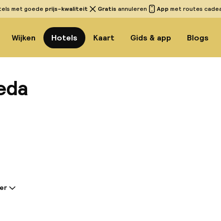
tels met goede
prijs-kwaliteit
Gratis
annuleren
App
met routes cadeau
Wijken
Hotels
Kaart
Gids & app
Blogs
eda
Bekijk
er
tie gedeeld door de accommodatie:
ommodatie ligt op 10 minuten lopen van het strand. H
in het centrum van Málaga, waardoor u alles gemakkeli