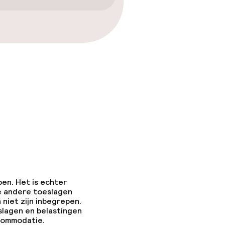
pen. Het is echter
e andere toeslagen
 niet zijn inbegrepen.
slagen en belastingen
ccommodatie.