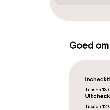
Kamers
Familiekamers
Entertainment
Goed om
Gratis wifi
Beleid
Incheckt
Overal rookvri
Tussen 13:
Uitcheck
Tussen 12: