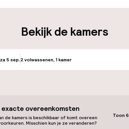
iliteit
Bekijk de kamers
nheid op eigen
n)
 za 5 sep.
2 volwassenen, 1 kamer
Update beschikba
keren
id
 exacte overeenkomsten
Toon 6
n de kamers is beschikbaar of komt overeen
voorkeuren. Misschien kun je ze veranderen?