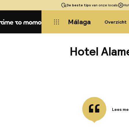
De beste tips
van onze locals
Ho
Málaga
Overzicht
Home
Hotel Alam
Lees me
Informa
Deze acc
gelegen 