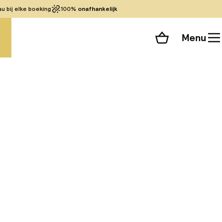
 bij elke boeking
100%
onafhankelijk
Menu
Winkelmand
Bekijk de kamers
 alle 30 foto’s
et hotel is gunstig
jk te voet kunt