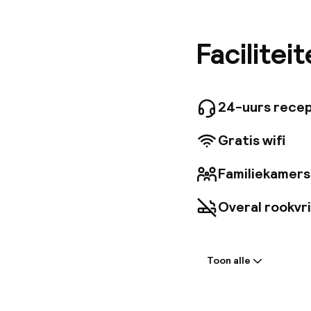
bereiken
Principa
voorzien
Facilitei
beschikk
badkamer
de Alcaz
en het s
24-uurs recep
openbaar
verbindi
Gratis wifi
stranden
Familiekamers
Overal rookvri
Welkom
Toon alle
Receptie: 24 
Bagageruimte