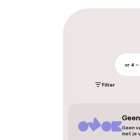
Parkeren & mob
Parkeergelege
terrein (buite
€ 27,00 per dag
vr 4 –
Openbaar par
Filter
Toegankelijkhe
Lift
Geen
Geen va
met je 