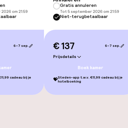
ren
Gratis annuleren
 2026 om 21:59
Tot 5 september 2026 om 21:59
aalbaar
Niet-terugbetaalbaar
gelegenheden
€ 137
6–7 sep.
6–7 sep.
Prijsdetails
kamer
Boek kamer
iensten
11,99 cadeau bij je
Steden-app t.w.v. €11,99 cadeau bij je
💝
hotelboeking