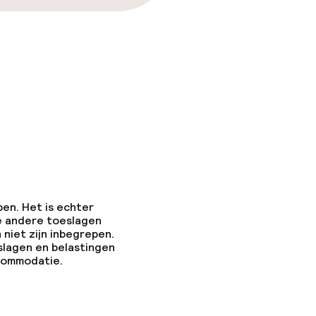
pen. Het is echter
e andere toeslagen
 niet zijn inbegrepen.
slagen en belastingen
ccommodatie.