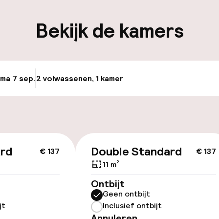
iliteit
Bekijk de kamers
nheid op eigen
n)
 ma 7 sep.
2 volwassenen, 1 kamer
Update beschikb
keren
id
ard
Double Standard
€ 137
€ 137
ltoegankelijk
11 m²
Ontbijt
Geen ontbijt
jt
Inclusief ontbijt
Annuleren