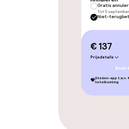
Entertainment
Gratis annule
Tot 5 september
Betaalde wifi
Niet-terugbet
Eet- en drink
€ 137
Restaurant
Prijsdetails
Boek 
Eet- en drinkd
Steden-app t.w.v. €
💝
hotelboeking
Roomservice