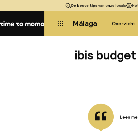
De beste tips
van onze locals
Ho
Málaga
Overzicht
Home
ibis budge
Lees me
Informa
Het ibis
400 mete