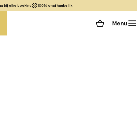
 bij elke boeking
100%
onafhankelijk
Menu
Winkelmand
Bekijk de kamers
alle 51 foto’s
en ligt op slechts
an gratis wifi in