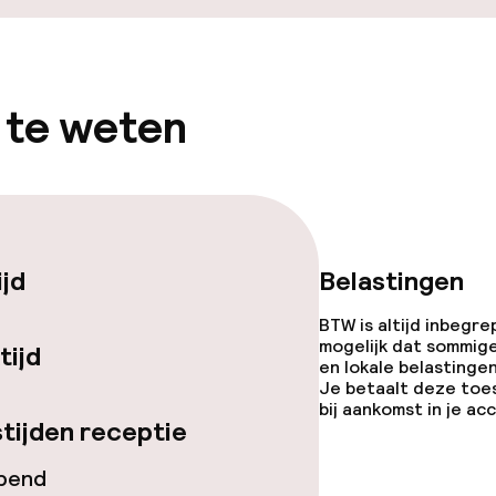
 te weten
ijd
Belastingen
BTW is altijd inbegre
mogelijk dat sommig
tijd
en lokale belastingen
Je betaalt deze toe
bij aankomst in je a
tijden receptie
opend