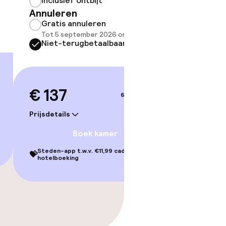
Inclusief ontbijt
Annuleren
Gratis annuleren
Tot 5 september 2026 om 21:59
Niet-terugbetaalbaar
€ 137
6–7 sep.
Prijsdetails
Boek kamer
Steden-app t.w.v. €11,99 cadeau bij je
💝
hotelboeking