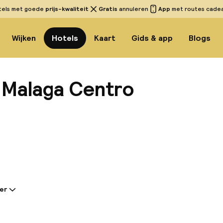
tels met goede
prijs-kwaliteit
Gratis
annuleren
App
met routes cadeau
Wijken
Hotels
Kaart
Gids & app
Blogs
t Malaga Centro
Bekijk 
er
tie gedeeld door de accommodatie:
 budget Málaga Centro biedt 50 comfortabele kamers 
r van het openbaar vervoer. Gasten kunnen genieten v