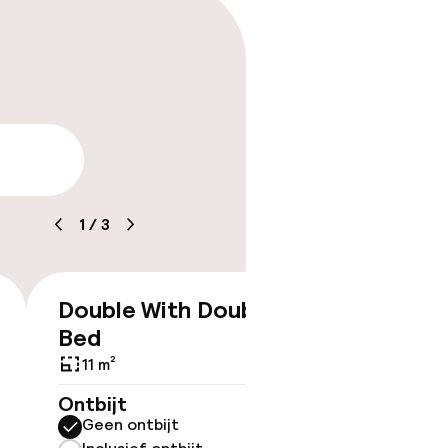
aarheid
1
/
3
Double With Double
€ 137
Bed
11 m²
Ontbijt
Geen ontbijt