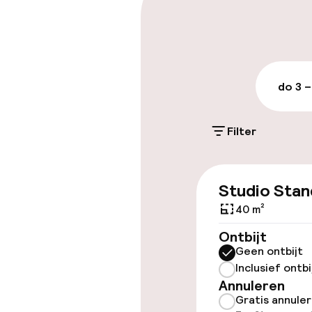
Openbaar par
do 3 –
Toegankelijkhe
Lift
Filter
Entertainment
Studio Stan
40 m²
Gratis wifi
Ontbijt
Geen ontbijt
Inclusief ontbi
Beleid
Annuleren
Gratis annule