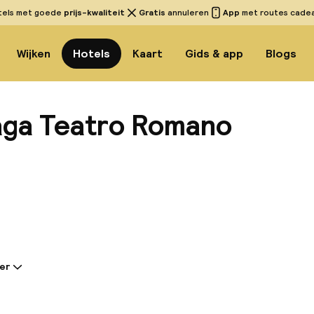
tels met goede
prijs-kwaliteit
Gratis
annuleren
App
met routes cadeau
Wijken
Hotels
Kaart
Gids & app
Blogs
aga Teatro Romano
Bekijk 
er
tie gedeeld door de accommodatie:
eatro Romano biedt je een optimale locatie om te gen
 de oude stad. Een ideale omgeving om te verblijven, 