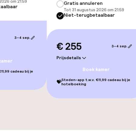
j
Grote huisdiere
2026 om 21:59
Gratis annuleren
aalbaar
(meer dan 5 kg)
Tot 31 augustus 2026 om 21:59
Niet-terugbetaalbaar
eren toegestaan
Vrijgezellenfees
 5 kg)
feesten niet to
3–4 sep.
€ 255
3–4 sep.
Prijsdetails
kamer
Boek kamer
11,99 cadeau bij je
Steden-app t.w.v. €11,99 cadeau bij je
💝
hotelboeking