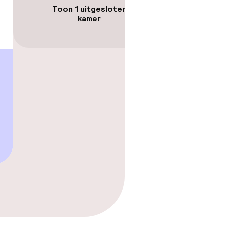
n toegestaan
Toon 1 uitgesloten
kamer
ten of andere
egestaan