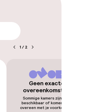
arheid
1
/
2
Geen exacte
overeenkomsten
Sommige kamers zijn niet
beschikbaar of komen niet
overeen met je voorkeuren.