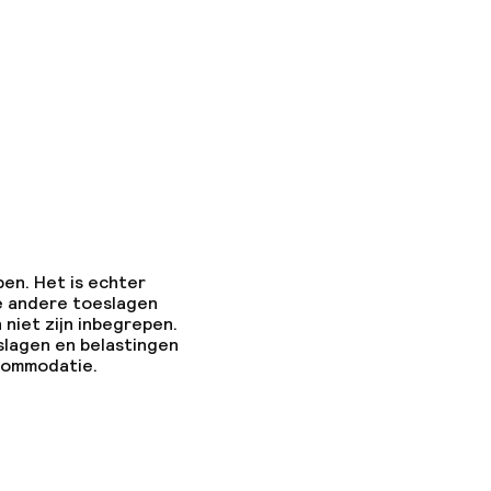
pen. Het is echter
e andere toeslagen
 niet zijn inbegrepen.
slagen en belastingen
ccommodatie.