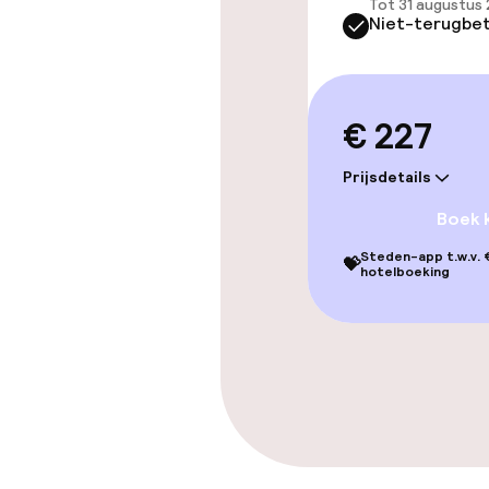
Overal rookvri
Tot 31 augustus 
Niet-terugbet
Kleine huisdi
(minder dan de
€ 227
Prijsdetails
Boek 
Steden-app t.w.v. €
💝
hotelboeking