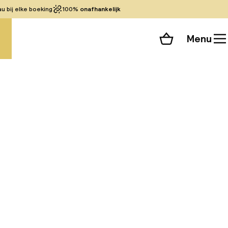
 bij elke boeking
100%
onafhankelijk
Menu
Winkelmand
Bekijk de kamers
alle 41 foto’s
ieten van Málaga,
vlakbij enkele van