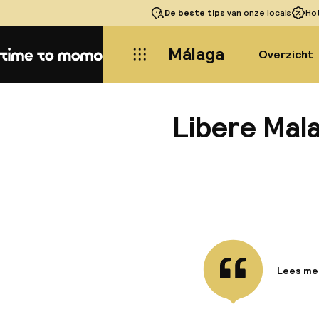
De beste tips
van onze locals
Ho
Málaga
Overzicht
Home
Libere Mal
Lees me
Informa
Libere T
midden in