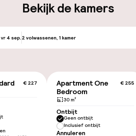
Bekijk de kamers
keren
 vr 4 sep.
2 volwassenen, 1 kamer
Update beschikba
id
dard
Apartment One
€ 227
€ 255
Bedroom
30 m²
Ontbijt
jt
Geen ontbijt
Inclusief ontbijt
ren
Annuleren