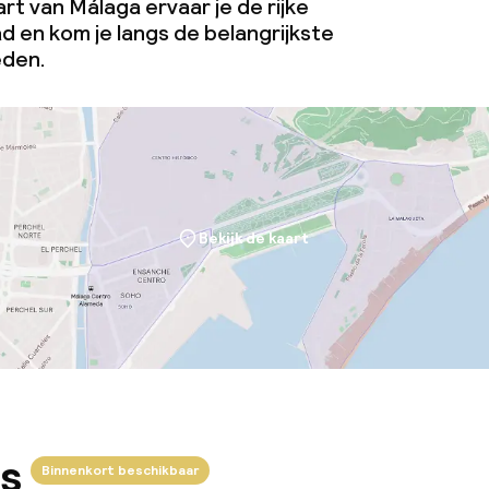
art van Málaga ervaar je de rijke
ad en kom je langs de belangrijkste
eden.
Bekijk de kaart
s
Binnenkort beschikbaar