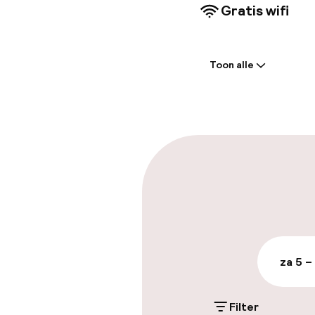
Gratis wifi
Welkom
Toon alle
Receptie: 24 
Meertalige m
Parkeren & mob
Parkeergelege
terrein (buite
Mogelijk extra k
za 5 –
Openbaar par
Filter