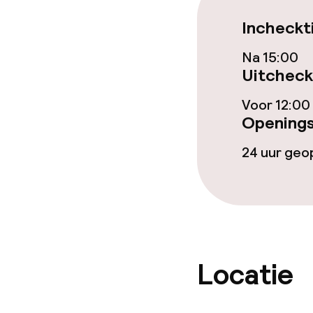
Game-kamer
Incheckt
Na 15:00
Eet- en drink
Uitcheck
Restaurant
Voor 12:00
Openings
Bar
24 uur ge
Eet- en drinkd
Roomservice
Locatie
Faciliteiten en