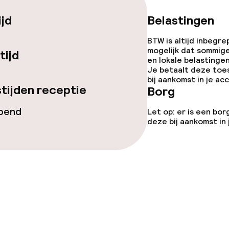
ijd
Belastingen
BTW is altijd inbegre
gelegenheden
mogelijk dat sommig
tijd
en lokale belastingen
Je betaalt deze toe
bij aankomst in je a
tijden receptie
Borg
opend
Let op: er is een bor
deze bij aankomst in
iensten
 diensten voor kinderen