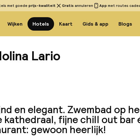
tels met goede
prijs-kwaliteit
Gratis
annuleren
App
met routes cadeau
Wijken
Hotels
Kaart
Gids & app
Blogs
olina Lario
Bekijk
jnd en elegant. Zwembad op het
 kathedraal, fijne chill out bar
urant: gewoon heerlijk!