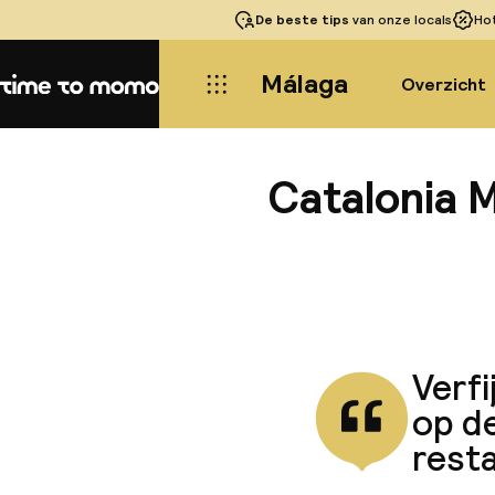
De beste tips
van onze locals
Ho
Málaga
Overzicht
Home
Catalonia M
Verfi
op de
resta