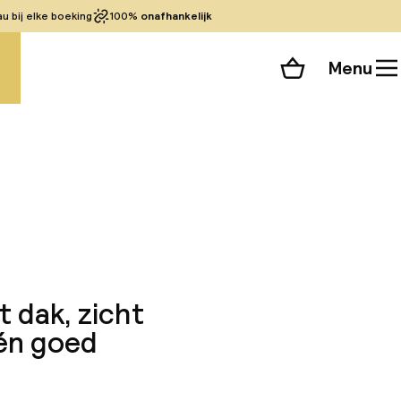
 bij elke boeking
100%
onafhankelijk
Menu
Winkelmand
Bekijk de kamers
 alle 79 foto’s
 dak, zicht
 én goed