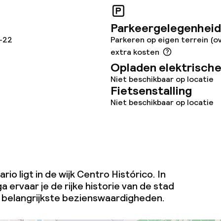
e
Parkeergelegenheid
0-22
Parkeren op eigen terrein (o
orzieningen
extra kosten
Opladen elektrische
Niet beschikbaar op locatie
Fietsenstalling
Niet beschikbaar op locatie
teiten
te
rio ligt in de wijk Centro Histórico. In
a ervaar je de rijke historie van de stad
e belangrijkste bezienswaardigheden.
omst