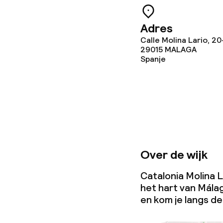
Babysitservic
Adres
Calle Molina Lario, 2
Schoonmaakvo
29015
MALAGA
Spanje
Wasservice
Zakelijke facili
Vergaderruim
Over de wijk
Catalonia Molina La
Beleid
het hart van Málag
en kom je langs d
Borg bij aank