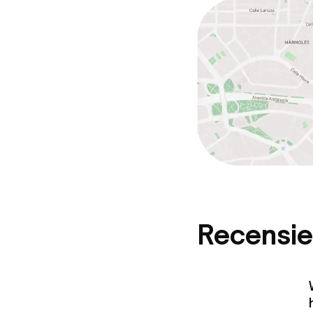
Overal rookvri
Recensie