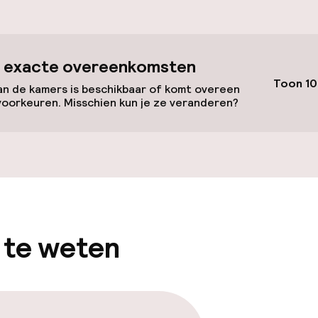
id
 exacte overeenkomsten
Toon 10
n de kamers is beschikbaar of komt overeen
voorkeuren. Misschien kun je ze veranderen?
llness
innenzwembad
Solarium
uitenzwembad
 te weten