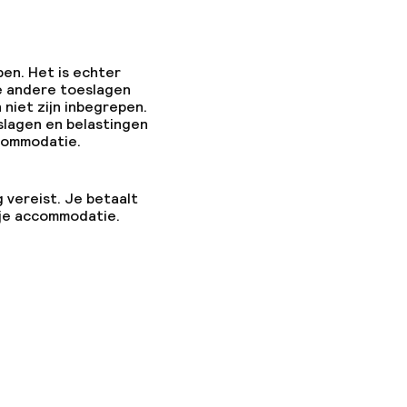
pen. Het is echter
e andere toeslagen
 niet zijn inbegrepen.
slagen en belastingen
ccommodatie.
g vereist. Je betaalt
 je accommodatie.