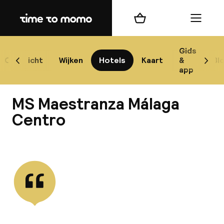
Home
Winkelmand
Menu
Má
Gids
Overzicht
Wijken
Hotels
Kaart
&
Bl
Scroll naar links
Scrol
app
B
MS Maestranza Málaga
Centro
Bekijk alle
best
Reisi
We