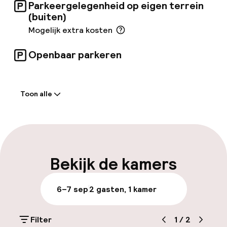
Parkeergelegenheid op eigen terrein
(buiten)
Mogelijk extra kosten
Openbaar parkeren
Welkom
Toon alle
Receptie: 24 uur geopend
Meertalige medewerkers
Bagageruimte
Bekijk de kamers
Parkeren & mobiliteit
6–7 sep
2 gasten, 1 kamer
Parkeergelegenheid op eigen terrein
(buiten)
Filter
1
/
2