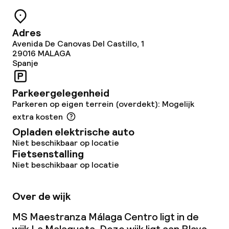
Diner à la carte
Adres
Diner, vast menu
Avenida De Canovas Del Castillo, 1
29016
MALAGA
Spanje
Roomservice
Parkeergelegenheid
Dieetopties
Parkeren op eigen terrein (overdekt): Mogelijk
extra kosten
Speciale dieetopties
Opladen elektrische auto
Niet beschikbaar op locatie
Fietsenstalling
Faciliteiten en diensten voor kinderen
Niet beschikbaar op locatie
Babysitservice
Over de wijk
MS Maestranza Málaga Centro ligt in de
Schoonmaakvoorzieningen