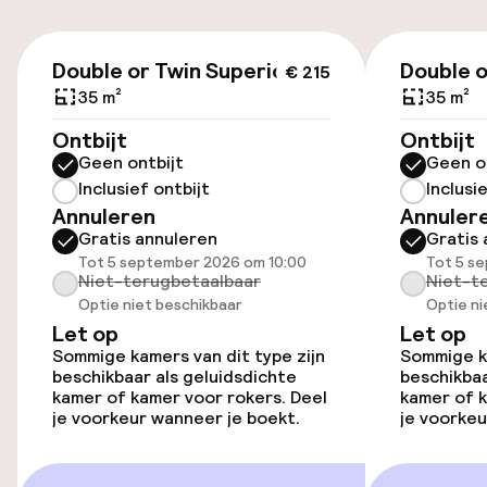
Mogelijk extra kosten
€ 215
Openbaar parkeren
Double or Twin Superior
Double o
€ 215
35 m²
35 m²
Ontbijt
Ontbijt
Toegankelijkheid
Geen ontbijt
Geen o
Inclusief ontbijt
Inclusi
Overal rolstoeltoegankelijk
Annuleren
Annuler
Gratis annuleren
Gratis 
Lift
Tot 5 september 2026 om 10:00
Tot 5 s
Niet-terugbetaalbaar
Niet-t
Optie niet beschikbaar
Optie ni
Kamers
Let op
Let op
Sommige kamers van dit type zijn
Sommige ka
Kamers voor rokers beschikbaar
beschikbaar als geluidsdichte
beschikbaa
kamer of kamer voor rokers. Deel
kamer of k
je voorkeur wanneer je boekt.
je voorkeu
Zwemmen & wellness