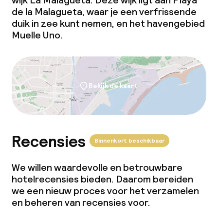
wijk La Malagueta. Deze wijk ligt aan Playa
de la Malagueta, waar je een verfrissende
Wasfaciliteiten (wasmachine)
duik in zee kunt nemen, en het havengebied
Muelle Uno.
Wasservice
Zakelijke faciliteiten
Bekijk de kaart
Conferentieruimte
Vergaderruimte
Recensies
Binnenkort beschikbaar
Beleid
We willen waardevolle en betrouwbare
Overal rookvrij
hotelrecensies bieden. Daarom bereiden
we een nieuw proces voor het verzamelen
en beheren van recensies voor.