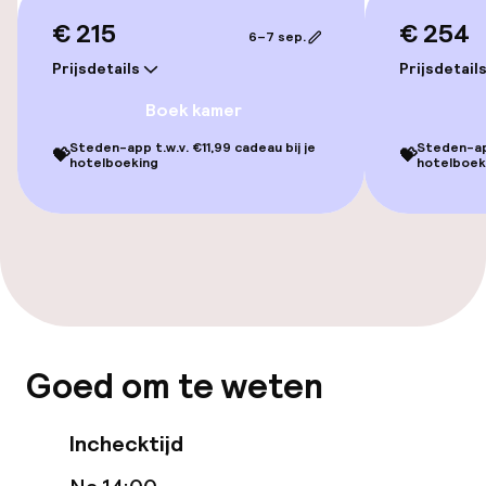
Ligstoelen
€ 215
€ 254
6–7 sep.
Parasols
Prijsdetails
Prijsdetail
Boek kamer
Solarium
Steden-app t.w.v. €11,99 cadeau bij je
Steden-app
💝
💝
Stoombad
hotelboeking
hotelboek
Turks stoombad (hamam)
Spa behandelingen
Massage
Fitnessruimte / gym
Goed om te weten
Inchecktijd
Entertainment