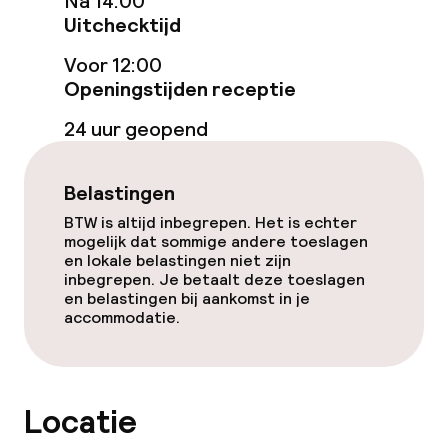
Na 14:00
Gratis wifi
Uitchecktijd
Zonneterras
Voor 12:00
Openingstijden receptie
24 uur geopend
Eet- en drinkgelegenheden
Restaurant
Belastingen
Bar
BTW is altijd inbegrepen. Het is echter
mogelijk dat sommige andere toeslagen
en lokale belastingen niet zijn
inbegrepen. Je betaalt deze toeslagen
Eet- en drinkdiensten
en belastingen bij aankomst in je
accommodatie.
Ontbijtbuffet
Lunch à la carte
Locatie
Lunch, vast menu