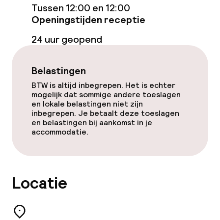
Entertainment
Tussen 12:00 en 12:00
Openingstijden receptie
Betaalde wifi
24 uur geopend
Eet- en drinkgelegenheden
Belastingen
BTW is altijd inbegrepen. Het is echter
Restaurant
mogelijk dat sommige andere toeslagen
en lokale belastingen niet zijn
Bar
inbegrepen. Je betaalt deze toeslagen
en belastingen bij aankomst in je
accommodatie.
Eet- en drinkdiensten
Ontbijtbuffet
Locatie
Lunch à la carte
Lunch, vast menu