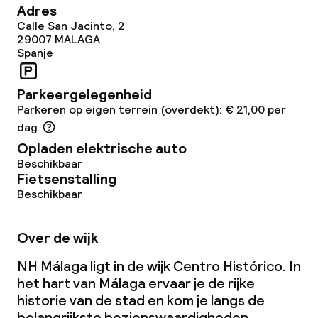
Adres
Diner à la carte
Calle San Jacinto, 2
29007
MALAGA
Spanje
Diner, vast menu
Parkeergelegenheid
Roomservice
Parkeren op eigen terrein (overdekt): € 21,00 per
dag
Dieetopties
Opladen elektrische auto
Beschikbaar
Speciale dieetopties
Fietsenstalling
Beschikbaar
Faciliteiten en diensten voor kinderen
Over de wijk
Babysitservice
NH Málaga ligt in de wijk Centro Histórico. In
het hart van Málaga ervaar je de rijke
historie van de stad en kom je langs de
Schoonmaakvoorzieningen
belangrijkste bezienswaardigheden.