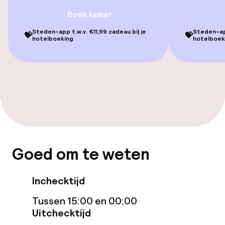
Boek kamer
Lift
Steden-app t.w.v. €11,99 cadeau bij je
Steden-app
💝
💝
Voor toegankelijkheid
hotelboeking
hotelboek
geoptimaliseerde kamers beschikbaar
Kamers
Voor toegankelijkheid
geoptimaliseerde kamers beschikbaar
Zwemmen & wellness
Goed om te weten
Zoetwater buitenzwembad
Inchecktijd
Fitnessruimte / gym
Tussen 15:00 en 00:00
Uitchecktijd