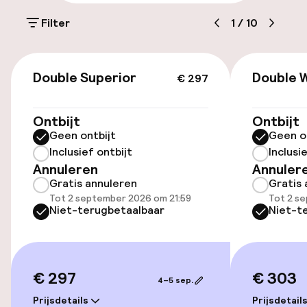
Parkeren & mobiliteit
Filter
1
/
10
Parkeergelegenheid op eigen terrein
(buiten)
€ 297
€ 21,00 per dag
Double Superior
Double 
€ 297
Parkeerservice
Ontbijt
Ontbijt
Geen ontbijt
Geen o
Openbaar parkeren
Inclusief ontbijt
Inclusi
Annuleren
Annuler
Oplaadpunt elektrische auto op
Gratis annuleren
Gratis 
locatie
Tot 2 september 2026 om 21:59
Tot 2 s
Niet-terugbetaalbaar
Niet-t
Fietsenstalling
Toegankelijkheid
€ 297
€ 303
4–5 sep.
Overal rolstoeltoegankelijk
Prijsdetails
Prijsdetail