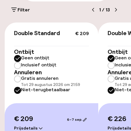
Parkeren & mobiliteit
Filter
1
/
13
Parkeergelegenheid op eigen terrein
(buiten)
€ 209
€ 21,00 per dag
Double Standard
Double W
€ 209
Parkeerservice
Ontbijt
Ontbijt
Geen ontbijt
Geen o
Openbaar parkeren
Inclusief ontbijt
Inclusi
Annuleren
Annuler
Oplaadpunt elektrische auto op
Gratis annuleren
Gratis 
locatie
Tot 29 augustus 2026 om 21:59
Tot 29 a
Niet-terugbetaalbaar
Niet-t
Fietsenstalling
Toegankelijkheid
€ 209
€ 226
6–7 sep.
Overal rolstoeltoegankelijk
Prijsdetails
Prijsdetail