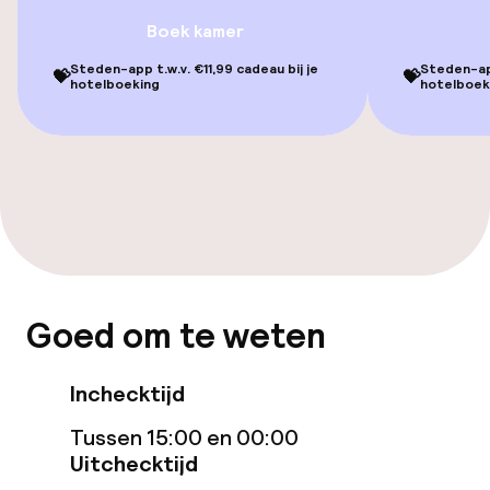
Boek kamer
Lift
Steden-app t.w.v. €11,99 cadeau bij je
Steden-app
💝
💝
Voor toegankelijkheid
hotelboeking
hotelboek
geoptimaliseerde kamers beschikbaar
Kamers
Voor toegankelijkheid
geoptimaliseerde kamers beschikbaar
Zwemmen & wellness
Goed om te weten
Zoetwater buitenzwembad
Inchecktijd
Fitnessruimte / gym
Tussen 15:00 en 00:00
Uitchecktijd