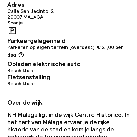
Adres
Diner à la carte
Calle San Jacinto, 2
29007
MALAGA
Spanje
Diner, vast menu
Parkeergelegenheid
Roomservice
Parkeren op eigen terrein (overdekt): € 21,00 per
dag
Dieetopties
Opladen elektrische auto
Beschikbaar
Speciale dieetopties
Fietsenstalling
Beschikbaar
Faciliteiten en diensten voor kinderen
Over de wijk
Babysitservice
NH Málaga ligt in de wijk Centro Histórico. In
het hart van Málaga ervaar je de rijke
historie van de stad en kom je langs de
Schoonmaakvoorzieningen
belangrijkste bezienswaardigheden.