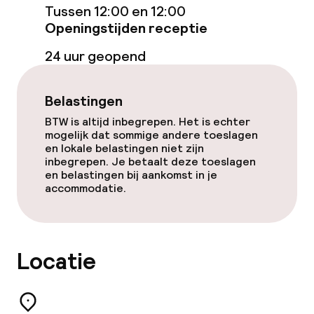
Entertainment
Tussen 12:00 en 12:00
Openingstijden receptie
Betaalde wifi
24 uur geopend
Eet- en drinkgelegenheden
Belastingen
BTW is altijd inbegrepen. Het is echter
Restaurant
mogelijk dat sommige andere toeslagen
en lokale belastingen niet zijn
Bar
inbegrepen. Je betaalt deze toeslagen
en belastingen bij aankomst in je
accommodatie.
Eet- en drinkdiensten
Ontbijtbuffet
Locatie
Lunch à la carte
Lunch, vast menu