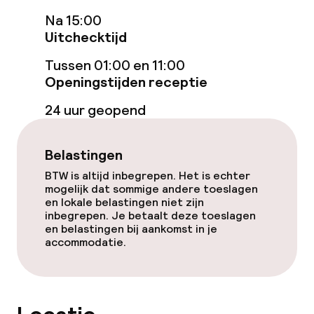
Bar
Na 15:00
Uitchecktijd
Eet- en drinkdiensten
Tussen 01:00 en 11:00
Openingstijden receptie
Ontbijtbuffet
24 uur geopend
Schoonmaakvoorzieningen
Belastingen
Wasservice
BTW is altijd inbegrepen. Het is echter
mogelijk dat sommige andere toeslagen
en lokale belastingen niet zijn
Zakelijke faciliteiten
inbegrepen. Je betaalt deze toeslagen
en belastingen bij aankomst in je
accommodatie.
Conferentieruimte
Vergaderruimte