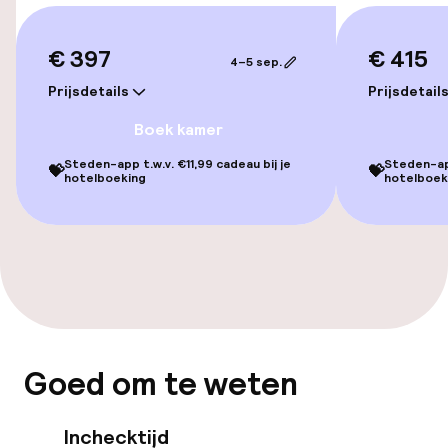
Parasols
€ 397
€ 415
4–5 sep.
Fitnessruimte / gym
Prijsdetails
Prijsdetail
Boek kamer
Entertainment
Steden-app t.w.v. €11,99 cadeau bij je
Steden-app
💝
💝
hotelboeking
hotelboek
Gratis wifi
Tuin
Terras
Zonneterras
Goed om te weten
Eet- en drinkgelegenheden
Inchecktijd