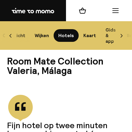
Home
Winkelmand
Menu
Má
Gids
Overzicht
Wijken
Hotels
Kaart
&
Bl
Scroll naar links
Scrol
app
B
Room Mate Collection
Valeria, Málaga
Bekijk alle
best
Reisi
We
Fijn hotel op twee minuten