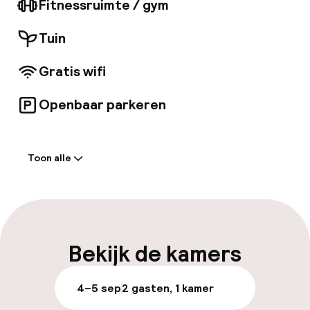
Fitnessruimte / gym
geserveerd en proef de levendige sfeer van
de stad.
Tuin
Gratis wifi
Openbaar parkeren
Welkom
Toon alle
Receptie: 24 uur geopend
Laat uitchecken mogelijk
Meertalige medewerkers
Bekijk de kamers
Bagageruimte
4–5 sep
2 gasten, 1 kamer