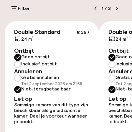
Parkeren & mobiliteit
Filter
1
/
3
Openbaar parkeren
€ 397
Transferservice
Double Standard
Double o
€ 397
24 m²
24 m²
Toegankelijkheid
Ontbijt
Ontbijt
Geen ontbijt
Geen o
Overal rolstoeltoegankelijk
Inclusief ontbijt
Inclusi
Annuleren
Annuler
Gratis annuleren
Gratis 
Lift
Tot 2 september 2026 om 21:59
Tot 2 s
Niet-terugbetaalbaar
Niet-t
Let op
Let op
Zwemmen & wellness
Sommige kamers van dit type zijn
Sommige ka
beschikbaar als geluidsdichte
beschikbaa
Zoetwater buitenzwembad
kamer. Deel je voorkeur wanneer
kamer. Dee
je boekt.
je boekt.
Ligstoelen