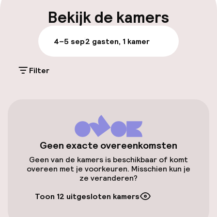
Bagageruimte
Bekijk de kamers
Parkeren & mobiliteit
4–5 sep
2 gasten, 1 kamer
Parkeergelegenheid op eigen terrein
(buiten)
Filter
Gratis parkeren
Openbaar parkeren
Fietsverhuur
Geen exacte overeenkomsten
Geen van de kamers is beschikbaar of komt
Toegankelijkheid
overeen met je voorkeuren. Misschien kun je
ze veranderen?
Overal rolstoeltoegankelijk
Toon 12 uitgesloten kamers
Lift