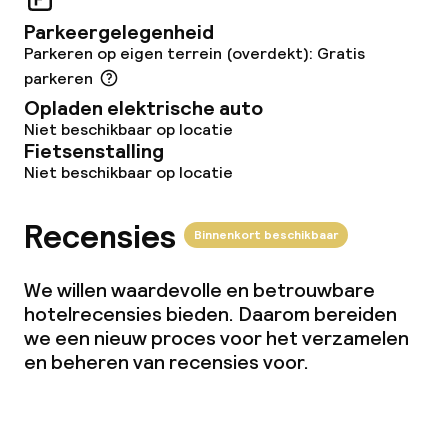
Restaurant
Parkeergelegenheid
Parkeren op eigen terrein (overdekt): Gratis
Bar
parkeren
Opladen elektrische auto
Eet- en drinkdiensten
Niet beschikbaar op locatie
Fietsenstalling
Niet beschikbaar op locatie
Ontbijtbuffet
Lunchbuffet
Recensies
Binnenkort beschikbaar
Lunch à la carte
We willen waardevolle en betrouwbare
hotelrecensies bieden. Daarom bereiden
Lunch, vast menu
we een nieuw proces voor het verzamelen
en beheren van recensies voor.
Dinerbuffet
Diner à la carte