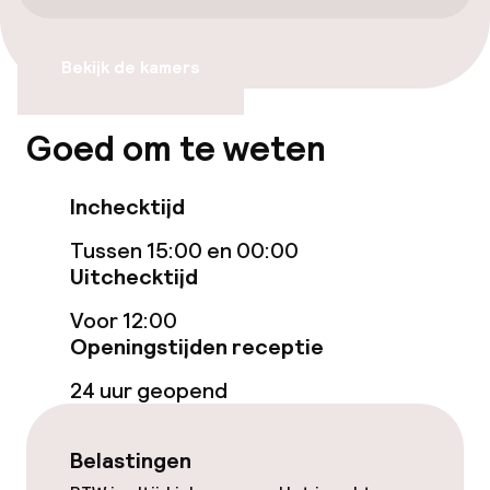
Zwemmen & wellness
Bekijk de kamers
Zoetwater binnenzwembad
Goed om te weten
Zoetwater buitenzwembad
Inchecktijd
Kinderzwembad
Tussen 15:00 en 00:00
Ligstoelen
Uitchecktijd
Parasols
Voor 12:00
Openingstijden receptie
Hot tub
24 uur geopend
Solarium
Belastingen
Turks stoombad (hamam)