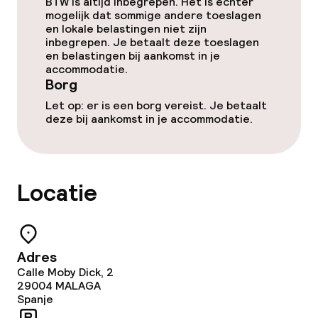
BTW is altijd inbegrepen. Het is echter
mogelijk dat sommige andere toeslagen
Spa behandelingen
en lokale belastingen niet zijn
inbegrepen. Je betaalt deze toeslagen
en belastingen bij aankomst in je
Massage
accommodatie.
Borg
Fitnessruimte / gym
Let op: er is een borg vereist. Je betaalt
deze bij aankomst in je accommodatie.
Entertainment
Gratis wifi
Locatie
Tuin
Terras
Adres
Calle Moby Dick, 2
29004
MALAGA
Eet- en drinkgelegenheden
Spanje