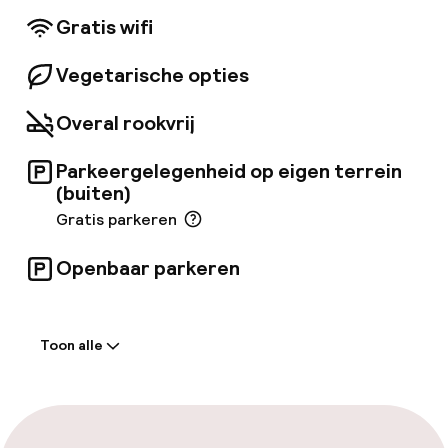
voorbehoud van kosten). Maak je thuis in een
Gratis wifi
van de 195 kamers met minibar en een eigen
balkon.
Vegetarische opties
Overal rookvrij
Parkeergelegenheid op eigen terrein
(buiten)
Gratis parkeren
Openbaar parkeren
Welkom
Toon alle
Receptie: 24 uur geopend
Meertalige medewerkers