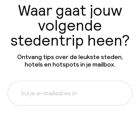
Waar gaat jouw
Borg bij aankomst
volgende
Overal rookvrij
stedentrip heen?
Ontvang tips over de leukste steden,
hotels en hotspots in je mailbox.
Aanmelden