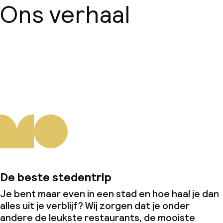
Ons verhaal
Diner, vast menu
Dieetopties
Over ons
Speciale dieetopties
Glutenvrije opties
Vegetarische opties
Faciliteiten en diensten voor kinderen
Speeltuin
De beste stedentrip
Je bent maar even in een stad en hoe haal je dan
Kinderzwembad
alles uit je verblijf? Wij zorgen dat je onder
andere de leukste restaurants, de mooiste
Kinderclub