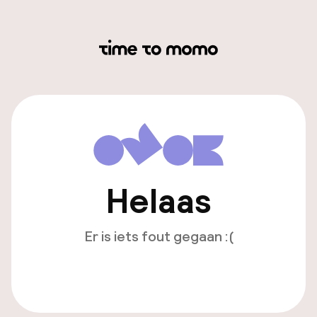
Helaas
Er is iets fout gegaan :(
Opnieuw laden