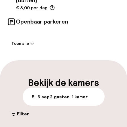
(buiten)
€ 3,00 per dag
Openbaar parkeren
Welkom
Toon alle
Receptie: 24 uur geopend
Meertalige medewerkers
Bagageruimte
Bekijk de kamers
Parkeren & mobiliteit
5–6 sep
2 gasten, 1 kamer
Parkeergelegenheid op eigen terrein
(buiten)
Filter
€ 3,00 per dag