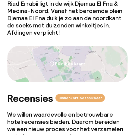
Riad Errabii ligt in de wijk Djemaa El Fna &
Schoonmaakvoorzieningen
Medina-Noord. Vanaf het beroemde plein
Djemaa El Fna duik je zo aan de noordkant
Wasservice
de soeks met duizenden winkeltjes in.
Afdingen verplicht!
Beleid
Overal rookvrij
Bekijk de kaart
Recensies
Binnenkort beschikbaar
We willen waardevolle en betrouwbare
hotelrecensies bieden. Daarom bereiden
we een nieuw proces voor het verzamelen