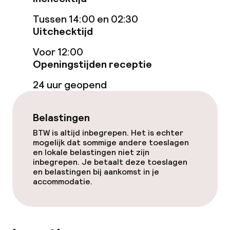
Spa behandelingen
Tussen 14:00 en 02:30
Uitchecktijd
Massage
Voor 12:00
Openingstijden receptie
Entertainment
24 uur geopend
Gratis wifi
Belastingen
TV lounge
BTW is altijd inbegrepen. Het is echter
mogelijk dat sommige andere toeslagen
en lokale belastingen niet zijn
Eet- en drinkgelegenheden
inbegrepen. Je betaalt deze toeslagen
en belastingen bij aankomst in je
accommodatie.
Restaurant
Bar