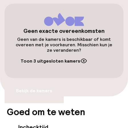
Openbaar parkeren
Luchthavenshuttle
Geen exacte overeenkomsten
Transferservice
Geen van de kamers is beschikbaar of komt
overeen met je voorkeuren. Misschien kun je
Fietsverhuur
ze veranderen?
Toon 3 uitgesloten kamers
Fietsen beschikbaar
Zwemmen & wellness
Bekijk de kamers
Stoombad
Goed om te weten
Turks stoombad (hamam)
Spacentrum
Inchecktijd