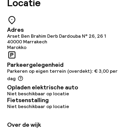
Locatie
Eet- en drinkdiensten
Ontbijt geserveerd aan tafel
Adres
Arset Ben Brahim Derb Dardouba N° 26, 26 1
Diner à la carte
40000
Marrakech
Marokko
Roomservice
Parkeergelegenheid
Dieetopties
Parkeren op eigen terrein (overdekt): € 3,00 per
dag
Vegetarische opties
Opladen elektrische auto
Niet beschikbaar op locatie
Fietsenstalling
Faciliteiten en diensten voor kinderen
Niet beschikbaar op locatie
Babysitservice
Over de wijk