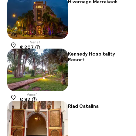
Hivernage Marrakech
Vanaf
€ 207
Locatie
Kennedy Hospitality
Resort
Vanaf
€ 92
Locatie
Riad Catalina