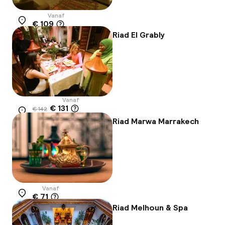
Vanaf
€ 109
Locatie
Riad El Grably
Vanaf
€ 131
€ 142
Locatie
-8%
Riad Marwa Marrakech
Vanaf
€ 71
Locatie
Riad Melhoun & Spa