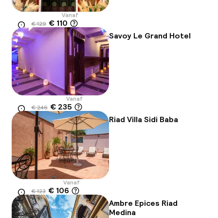
Vanaf
€ 110
€ 129
Locatie
-15%
Savoy Le Grand Hotel
Vanaf
€ 235
€ 246
Locatie
-4%
Riad Villa Sidi Baba
Vanaf
€ 106
€ 123
Locatie
-13%
Ambre Epices Riad
Medina