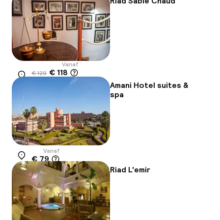
Riad Sable Chaud
Vanaf
€ 118
€ 129
Locatie
-9%
Amani Hotel suites &
spa
Vanaf
€ 79
Locatie
Riad L'emir