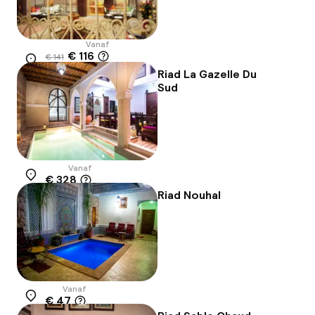
Vanaf
€ 116
€ 141
Locatie
-18%
Riad La Gazelle Du
Sud
Vanaf
€ 328
Locatie
Riad Nouhal
Vanaf
€ 47
Locatie