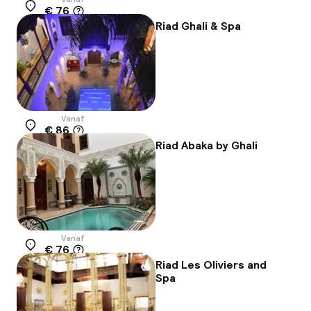
€ 76
Locatie
Riad Ghali & Spa
Vanaf
€ 86
Locatie
Riad Abaka by Ghali
Vanaf
€ 76
Locatie
Riad Les Oliviers and
Spa