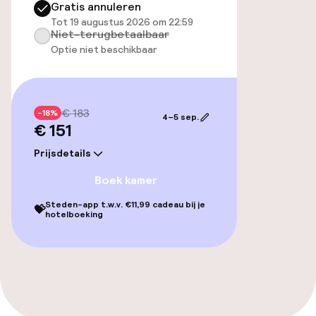
Gratis annuleren
Massage
Tot 19 augustus 2026 om 22:59
Niet-terugbetaalbaar
Optie niet beschikbaar
Entertainment
Gratis wifi
€ 183
-18%
4–5 sep.
€ 151
Zonneterras
Prijsdetails
Eet- en drinkgelegenheden
Boek kamer
Steden-app t.w.v. €11,99 cadeau bij je
Restaurant
💝
hotelboeking
Bar
Eet- en drinkdiensten