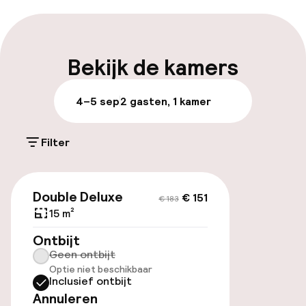
Parkeren & mobiliteit
Openbaar parkeren
Bekijk de kamers
4–5 sep
2 gasten, 1 kamer
Toegankelijkheid
Overal rolstoeltoegankelijk
Filter
€ 151
€ 183
Zwemmen & wellness
Double Deluxe
€ 151
€ 183
15 m²
Ligstoelen
Ontbijt
Solarium
Geen ontbijt
Optie niet beschikbaar
Inclusief ontbijt
Spa behandelingen
Annuleren