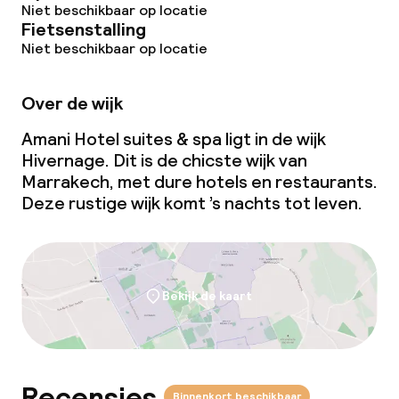
Niet beschikbaar op locatie
Fietsenstalling
Vergaderruimte
Niet beschikbaar op locatie
Beleid
Over de wijk
Amani Hotel suites & spa ligt in de wijk
Er wordt geen alcohol geschonken
Hivernage. Dit is de chicste wijk van
Marrakech, met dure hotels en restaurants.
Deze rustige wijk komt ’s nachts tot leven.
Bekijk de kaart
Recensies
Binnenkort beschikbaar