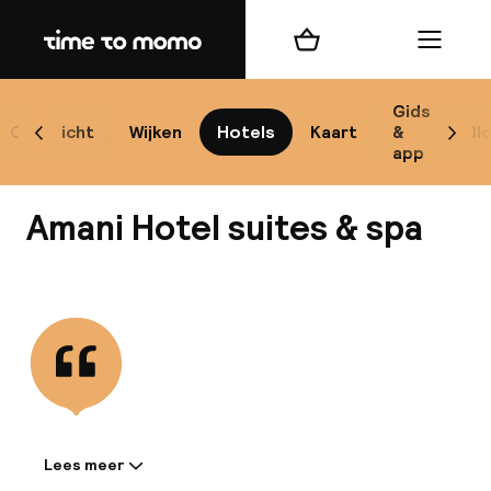
Home
Winkelmand
Menu
Mar
Gids
Overzicht
Wijken
Hotels
Kaart
&
Bl
Scroll naar links
Scrol
app
Best
Amani Hotel suites & spa
Bekijk alle
bes
Reis
W
Lees meer
Informatie gedeeld door de
Mij