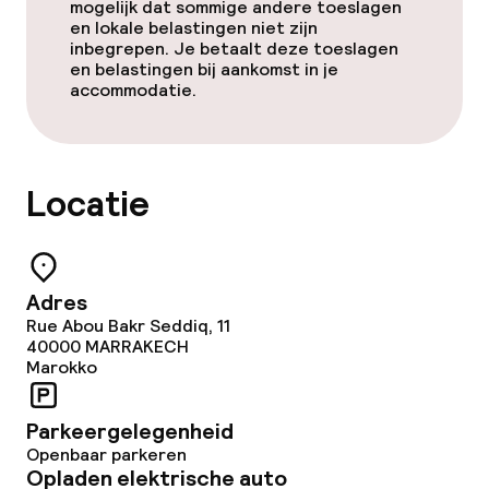
mogelijk dat sommige andere toeslagen
en lokale belastingen niet zijn
Diner à la carte
inbegrepen. Je betaalt deze toeslagen
en belastingen bij aankomst in je
accommodatie.
Roomservice
Dieetopties
Locatie
Speciale dieetopties
Vegetarische opties
Adres
Rue Abou Bakr Seddiq, 11
40000
MARRAKECH
Schoonmaakvoorzieningen
Marokko
Wasservice
Parkeergelegenheid
Openbaar parkeren
Opladen elektrische auto
Zakelijke faciliteiten