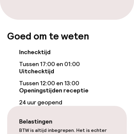
Gratis wifi
Zonneterras
Goed om te weten
Eet- en drinkgelegenheden
Inchecktijd
Restaurant
Tussen 17:00 en 01:00
Bar
Uitchecktijd
Tussen 12:00 en 13:00
Bar met dakterras
Openingstijden receptie
24 uur geopend
Eet- en drinkdiensten
Ontbijtbuffet
Belastingen
BTW is altijd inbegrepen. Het is echter
Lunch à la carte