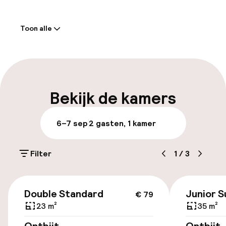
Welkom
Toon alle
Receptie: 24 uur geopend
Meertalige medewerkers
Bagageruimte
Bekijk de kamers
Parkeren & mobiliteit
6–7 sep
2 gasten, 1 kamer
Openbaar parkeren
Filter
1
/
3
Luchthavenshuttle
€ 79
Double Standard
Junior S
€ 79
Toegankelijkheid
23 m²
35 m²
Overal rolstoeltoegankelijk