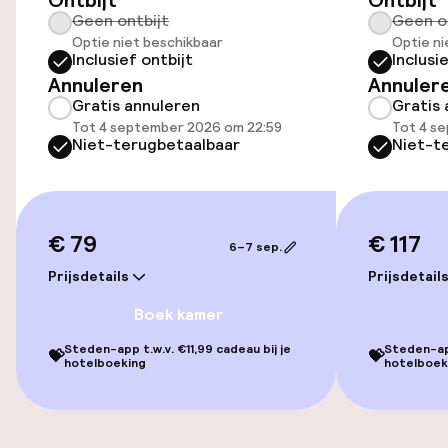
Ontbijt
Ontbijt
Geen ontbijt
Geen o
Optie niet beschikbaar
Optie ni
Inclusief ontbijt
Inclusi
Zwemmen & wellness
Annuleren
Annuler
Gratis annuleren
Gratis 
Zoetwater binnenzwembad
Tot 4 september 2026 om 22:59
Tot 4 s
Niet-terugbetaalbaar
Niet-t
Stoombad
Spacentrum
€ 79
€ 117
6–7 sep.
Spa behandelingen
Prijsdetails
Prijsdetail
Massage
Boek kamer
Steden-app t.w.v. €11,99 cadeau bij je
Steden-app
Schoonheidssalon
💝
💝
hotelboeking
hotelboek
Entertainment