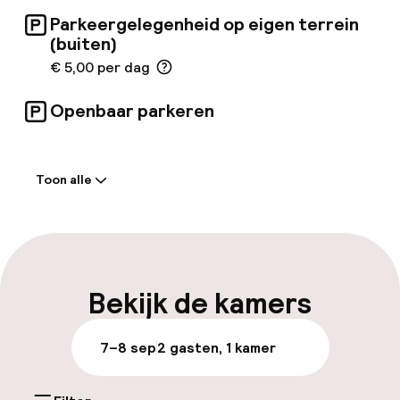
Parkeergelegenheid op eigen terrein
(buiten)
€ 5,00 per dag
Openbaar parkeren
Welkom
Toon alle
Receptie: 24 uur geopend
Vroeg inchecken mogelijk
Meertalige medewerkers
Bekijk de kamers
Bagageruimte
7–8 sep
2 gasten, 1 kamer
Parkeren & mobiliteit