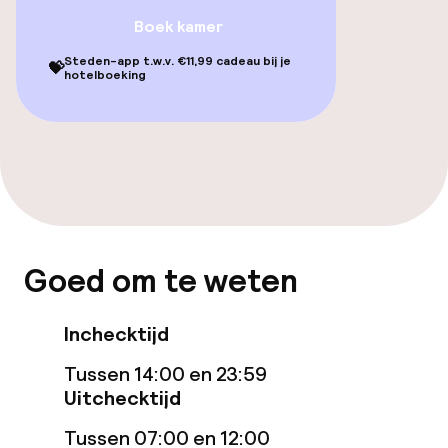
Zoetwater buitenzwembad
Boek kamer
Ligstoelen
Steden-app t.w.v. €11,99 cadeau bij je
💝
hotelboeking
Parasols
Solarium
Spa behandelingen
Massage
Goed om te weten
Entertainment
Inchecktijd
Gratis wifi
Tussen 14:00 en 23:59
Uitchecktijd
Tuin
Tussen 07:00 en 12:00