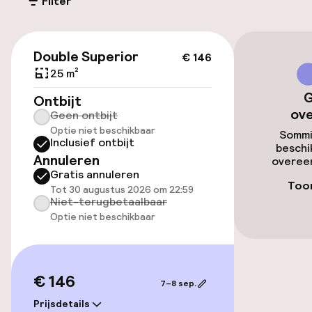
Filter
Parkeergelegenheid op eigen terrein
(buiten)
€ 146
€ 5,00 per dag
Double Superior
€ 146
25 m²
Openbaar parkeren
G
Ontbijt
ov
Geen ontbijt
Luchthavenshuttle
Optie niet beschikbaar
Sommi
Inclusief ontbijt
beschi
Transferservice
Annuleren
overeen
Gratis annuleren
Toon
Tot 30 augustus 2026 om 22:59
Toegankelijkheid
Niet-terugbetaalbaar
Optie niet beschikbaar
Overal rolstoeltoegankelijk
€ 146
Zwemmen & wellness
7–8 sep.
Prijsdetails