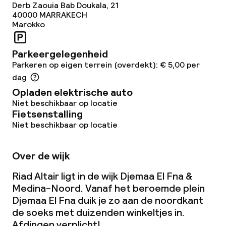
Derb Zaouia Bab Doukala, 21
40000
MARRAKECH
Ontbijt geserveerd aan tafel
Marokko
Diner, vast menu
Parkeergelegenheid
Roomservice
Parkeren op eigen terrein (overdekt): € 5,00 per
dag
Vroeg ontbijt
Opladen elektrische auto
Niet beschikbaar op locatie
Laat ontbijt
Fietsenstalling
Niet beschikbaar op locatie
Dieetopties
Over de wijk
Vegetarische opties
Riad Altair ligt in de wijk Djemaa El Fna &
Medina-Noord. Vanaf het beroemde plein
Djemaa El Fna duik je zo aan de noordkant
Faciliteiten en diensten voor kinderen
de soeks met duizenden winkeltjes in.
Afdingen verplicht!