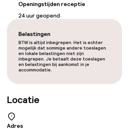
Terras
Openingstijden receptie
24 uur geopend
Zonneterras
TV lounge
Belastingen
BTW is altijd inbegrepen. Het is echter
Game-kamer
mogelijk dat sommige andere toeslagen
en lokale belastingen niet zijn
inbegrepen. Je betaalt deze toeslagen
Eet- en drinkgelegenheden
en belastingen bij aankomst in je
accommodatie.
Restaurant
Bar
Locatie
Bar met dakterras
Eet- en drinkdiensten
Adres