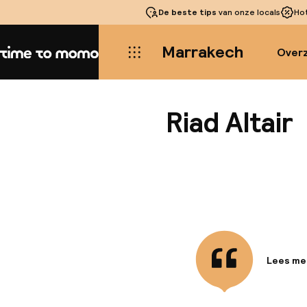
De beste tips
van onze locals
Ho
Marrakech
Overz
Home
Riad Altair
Lees me
Informa
Deze lux
Bab Douk