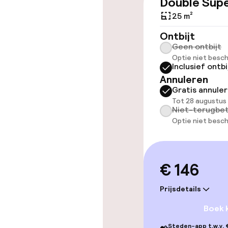
Double Supe
Overal rolstoe
25 m²
Ontbijt
Geen ontbijt
Zwemmen & we
Optie niet besch
Inclusief ontbi
Zoetwater b
Annuleren
Gratis annule
Ligstoelen
Tot 28 augustus
Niet-terugbet
Optie niet besch
Parasols
Entertainment
€ 146
Prijsdetails
Gratis wifi
Boek 
Tuin
Steden-app t.w.v. €