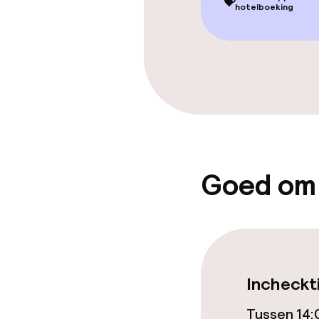
💝
hotelboeking
Terras
Eet- en drink
Restaurant
Bar
Goed om
Eet- en drinkd
Ontbijt geser
Diner, vast me
Incheckt
Tussen 14:
Roomservice