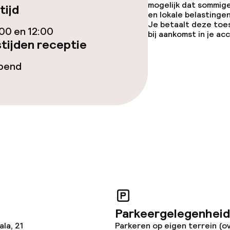
mogelijk dat sommig
tijd
en lokale belastingen
Je betaalt deze toe
00 en 12:00
bij aankomst in je a
tijden receptie
opend
opties
 diensten voor kinderen
e
orzieningen
Parkeergelegenheid
la, 21
Parkeren op eigen terrein (o