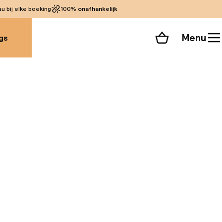
 bij elke boeking
100%
onafhankelijk
Menu
gs
Winkelmand
Bekijk de kamers
 alle 77 foto’s
ch, direct naast de
he Jemma El Fna-