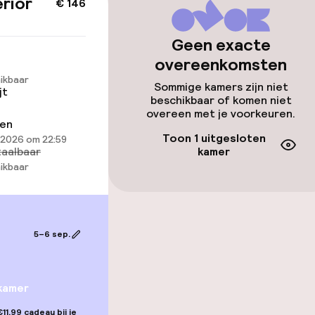
rior
€ 146
ltoegankelijk
Geen exacte
overeenkomsten
llness
ikbaar
Sommige kamers zijn niet
jt
beschikbaar of komen niet
uitenzwembad
Solarium
overeen met je voorkeuren.
ren
Spa behandeling
Toon 1 uitgesloten
 2026 om 22:59
aalbaar
kamer
ikbaar
Massage
5–6 sep.
Zonneterras
kamer
TV lounge
11,99 cadeau bij je