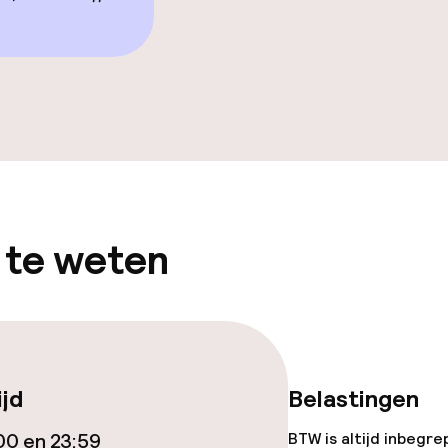
Game-kamer
gelegenheden
Bar met dakterr
 te weten
iensten
veerd aan tafel
Vroeg ontbijt
nu
Laat ontbijt
ijd
Belastingen
00 en 23:59
BTW is altijd inbegre