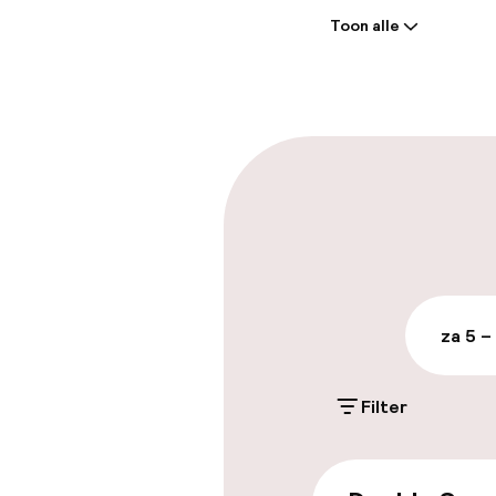
Toon alle
Receptie: 24 
Vroeg incheck
Parkeren & mob
Parkeergelege
terrein (buite
€ 5,00 per dag
za 5 –
Openbaar par
Filter
Toegankelijkhe