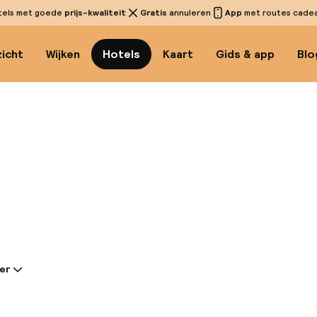
tels met goede
prijs-kwaliteit
Gratis
annuleren
App
met routes cadeau
icht
Wijken
Hotels
Kaart
Gids & app
Blo
Bekijk
er
tie gedeeld door de accommodatie:
ueuze riad ligt in het hart van de Medina van Marrake
kaka-moskee en op 10 minuten lopen van het exotisc