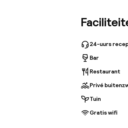
plein en
Marrakec
zijn vel
Facilitei
een pati
besneeuw
Zuiden. 
etabliss
24-uurs recep
Bar
Restaurant
Privé buiten
Tuin
Gratis wifi
Welkom