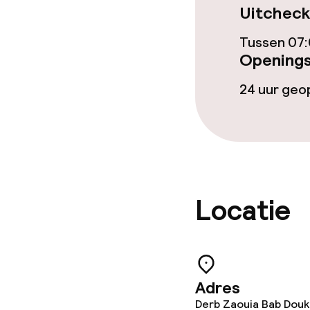
Uitcheck
Tussen 07:
Dieetopties
Openings
24 uur ge
Vegetarische 
Faciliteiten en
Babysitservic
Locatie
Schoonmaakvo
Wasservice
Adres
Derb Zaouia Bab Douka