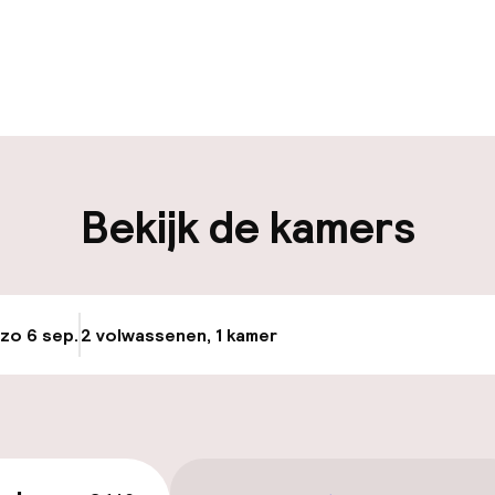
uur geopend
Meertalige med
en mogelijk
Bagageruimte
iliteit
Bekijk de kamers
nheid op eigen
Luchthavenshut
n)
Transferservice
 zo 6 sep.
2 volwassenen, 1 kamer
Update beschikba
keren
id