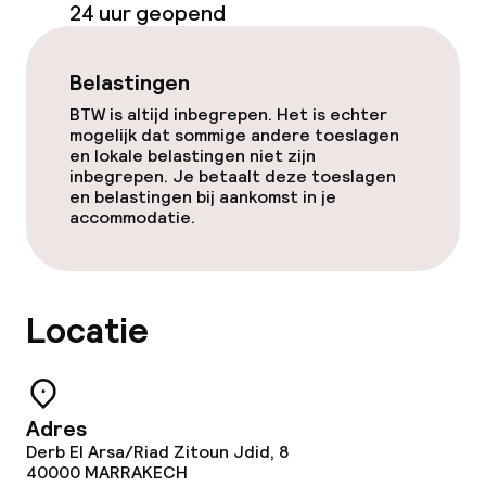
24 uur geopend
Gratis wifi
Belastingen
Tuin
BTW is altijd inbegrepen. Het is echter
mogelijk dat sommige andere toeslagen
Terras
en lokale belastingen niet zijn
inbegrepen. Je betaalt deze toeslagen
Zonneterras
en belastingen bij aankomst in je
accommodatie.
TV lounge
Eet- en drinkgelegenheden
Locatie
Restaurant
Bar
Adres
Derb El Arsa/Riad Zitoun Jdid, 8
40000
MARRAKECH