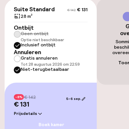
€ 131
€ 142
Luchthavenshuttle
Suite Standard
€ 131
€ 142
28 m²
Transferservice
G
Ontbijt
ov
Geen ontbijt
Optie niet beschikbaar
Zwemmen & wellness
Sommi
Inclusief ontbijt
beschi
Annuleren
overeen
Privé zwembad
Gratis annuleren
Toon
Tot 28 augustus 2026 om 22:59
Zoetwater binnenzwembad
Niet-terugbetaalbaar
Verwarmd binnenzwembad
Zoetwater buitenzwembad
€ 142
-8%
5–6 sep.
€ 131
Verwarmd buitenzwembad
Prijsdetails
Kinderzwembad
Boek kamer