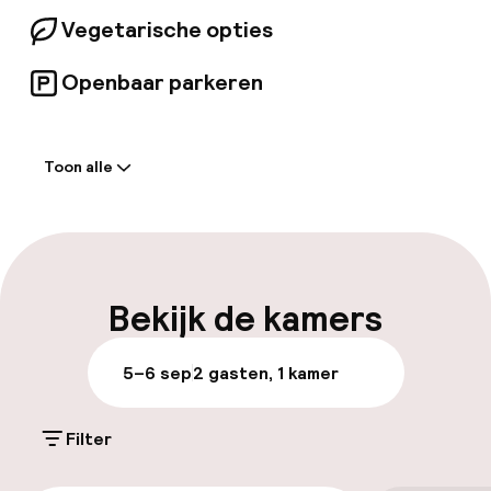
Vegetarische opties
Openbaar parkeren
Welkom
Toon alle
Receptie: 24 uur geopend
Laat uitchecken mogelijk
Meertalige medewerkers
Bekijk de kamers
Bagageruimte
5–6 sep
2 gasten, 1 kamer
Parkeren & mobiliteit
Filter
Openbaar parkeren