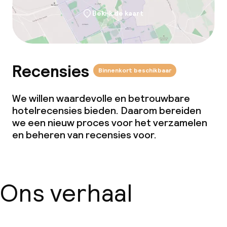
Vegetarische opties
Bekijk de kaart
Faciliteiten en diensten voor kinderen
Kinderzwembad
Recensies
Binnenkort beschikbaar
Dagopvang
We willen waardevolle en betrouwbare
hotelrecensies bieden. Daarom bereiden
Babysitservice
we een nieuw proces voor het verzamelen
en beheren van recensies voor.
Schoonmaakvoorzieningen
Wasservice
Ons verhaal