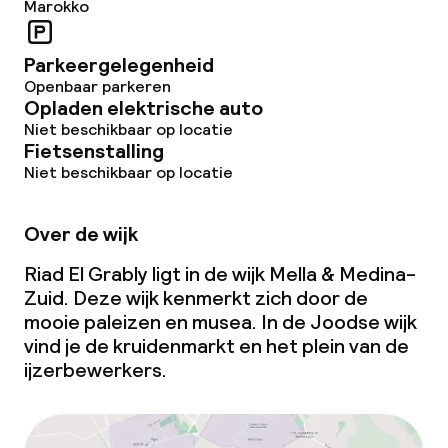
Marokko
Eet- en drinkdiensten
Ontbijt geserveerd aan tafel
Parkeergelegenheid
Openbaar parkeren
Lunch, vast menu
Opladen elektrische auto
Niet beschikbaar op locatie
Fietsenstalling
Diner, vast menu
Niet beschikbaar op locatie
Roomservice
Over de wijk
Laat ontbijt
Riad El Grably ligt in de wijk Mella & Medina-
Zuid. Deze wijk kenmerkt zich door de
Dieetopties
mooie paleizen en musea. In de Joodse wijk
vind je de kruidenmarkt en het plein van de
Speciale dieetopties
ijzerbewerkers.
Glutenvrije opties