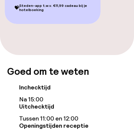
Steden-app t.w.v. €11,99 cadeau bij je
💝
Ligstoelen
hotelboeking
Parasols
Hot tub
Solarium
Stoombad
Goed om te weten
Turks stoombad (hamam)
Inchecktijd
Spa behandelingen
Na 15:00
Uitchecktijd
Massage
Tussen 11:00 en 12:00
Openingstijden receptie
Entertainment