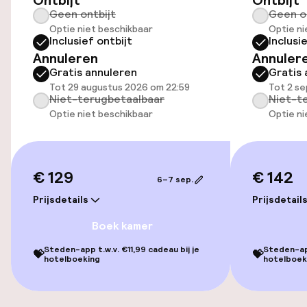
Ontbijt
Ontbijt
Geen ontbijt
Geen o
Optie niet beschikbaar
Optie ni
Turks stoombad (hamam)
Inclusief ontbijt
Inclusi
Annuleren
Annuler
Spa behandelingen
Gratis annuleren
Gratis 
Tot 29 augustus 2026 om 22:59
Tot 2 s
Massage
Niet-terugbetaalbaar
Niet-t
Optie niet beschikbaar
Optie ni
Entertainment
€ 129
€ 142
Gratis wifi
6–7 sep.
Prijsdetails
Prijsdetail
Tuin
Boek kamer
Terras
Steden-app t.w.v. €11,99 cadeau bij je
Steden-app
💝
💝
hotelboeking
hotelboek
Zonneterras