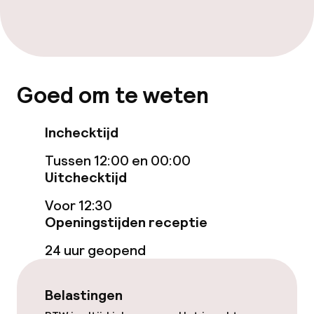
Eet- en drinkgelegenheden
Restaurant
Bar
Goed om te weten
Eet- en drinkdiensten
Inchecktijd
Tussen 12:00 en 00:00
Ontbijtbuffet
Uitchecktijd
Roomservice
Voor 12:30
Openingstijden receptie
Schoonmaakvoorzieningen
24 uur geopend
Wasservice
Belastingen