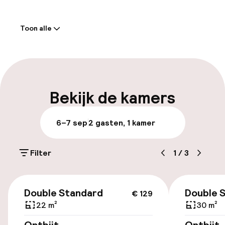
Welkom
Toon alle
Receptie: 24 uur geopend
Bagageruimte
Parkeren & mobiliteit
Bekijk de kamers
Openbaar parkeren
6–7 sep
2 gasten, 1 kamer
Luchthavenshuttle
Filter
1
/
3
Zwemmen & wellness
€ 129
Double Standard
Double 
€ 129
Zoetwater buitenzwembad
22 m²
30 m²
Parasols