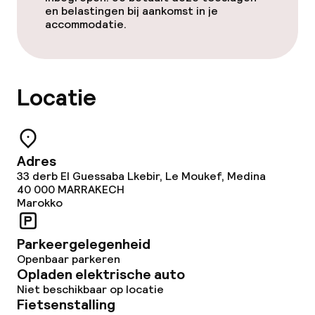
en belastingen bij aankomst in je
Laat ontbijt
accommodatie.
Faciliteiten en diensten voor kinderen
Locatie
Kinderzwembad
Schoonmaakvoorzieningen
Adres
33 derb El Guessaba Lkebir, Le Moukef, Medina
Wasservice
40 000
MARRAKECH
Marokko
Parkeergelegenheid
Openbaar parkeren
Opladen elektrische auto
Niet beschikbaar op locatie
Fietsenstalling