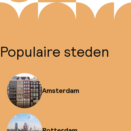
Populaire steden
Amsterdam
Rotterdam