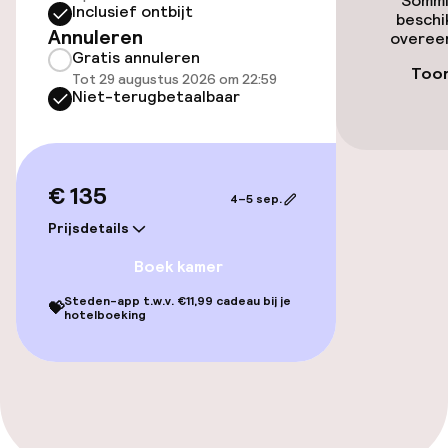
Sommi
internettoegang, een wasmachine, een
Inclusief ontbijt
beschi
strijkijzer met strijkplank en individueel
Annuleren
overeen
Parasols
regelbare verwarming.
Gratis annuleren
Toon
Tot 29 augustus 2026 om 22:59
Solarium
Niet-terugbetaalbaar
Stoombad
Turks stoombad (hamam)
€ 135
4–5 sep.
Prijsdetails
Spa behandelingen
Boek kamer
Massage
Steden-app t.w.v. €11,99 cadeau bij je
💝
hotelboeking
Entertainment
Gratis wifi