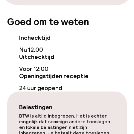
Zonneterras
TV lounge
Goed om te weten
Eet- en drinkgelegenheden
Inchecktijd
Na 12:00
Restaurant
Uitchecktijd
Bar
Voor 12:00
Openingstijden receptie
24-uurs eetcafé
24 uur geopend
Eet- en drinkdiensten
Belastingen
Ontbijt geserveerd aan tafel
BTW is altijd inbegrepen. Het is echter
mogelijk dat sommige andere toeslagen
Vroeg ontbijt
en lokale belastingen niet zijn
inbegrepen. Je betaalt deze toeslagen