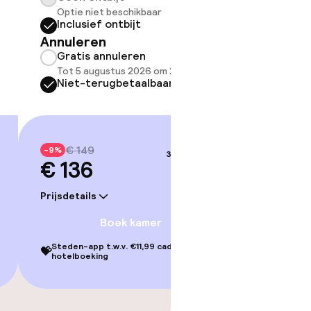
Optie niet beschikbaar
Optie 
Inclusief ontbijt
Inclus
Annuleren
Annule
Gratis annuleren
Grati
Tot 5 augustus 2026 om 22:59
Tot 5 
Niet-terugbetaalbaar
Niet-
€ 149
€ 2
-9%
-9%
3–4 sep.
€ 136
€ 211
Prijsdetails
Prijsdetai
Boek kamer
Steden-app t.w.v. €11,99 cadeau bij je
Steden-ap
💝
💝
hotelboeking
hotelbo