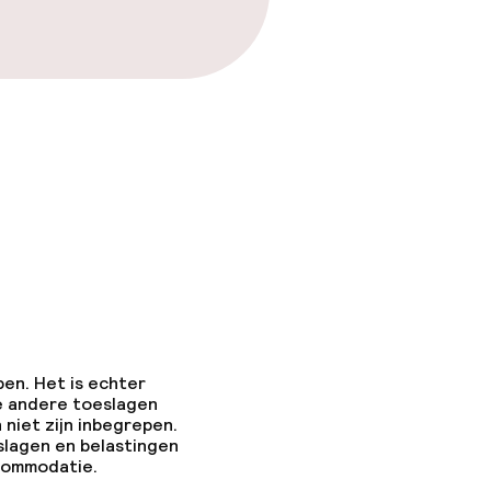
pen. Het is echter
e andere toeslagen
 niet zijn inbegrepen.
slagen en belastingen
ccommodatie.