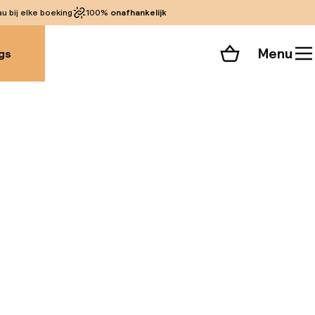
 bij elke boeking
100%
onafhankelijk
Menu
gs
Winkelmand
Bekijk de kamers
alle 56 foto’s
en gunstige ligging
he en interessante