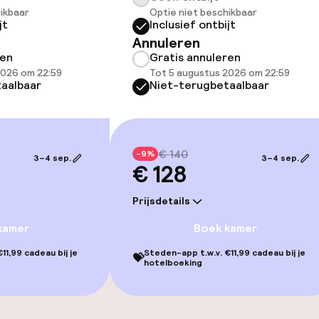
ikbaar
Optie niet beschikbaar
jt
Inclusief ontbijt
Terras
Annuleren
ren
Gratis annuleren
Zonneterras
2026 om 22:59
Tot 5 augustus 2026 om 22:59
aalbaar
Niet-terugbetaalbaar
gelegenheden
€ 140
-9%
3–4 sep.
3–4 sep.
€ 128
Prijsdetails
kamer
Boek kamer
11,99 cadeau bij je
Steden-app t.w.v. €11,99 cadeau bij je
💝
iensten
hotelboeking
te