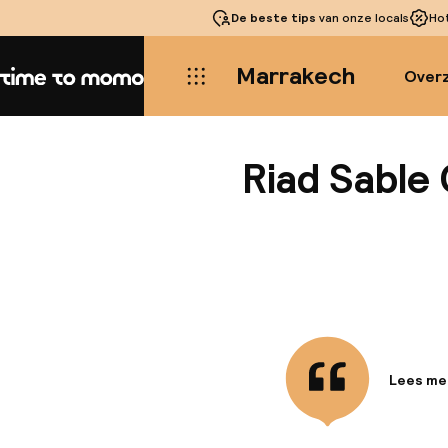
De beste tips
van onze locals
Ho
Marrakech
Overz
Home
Riad Sable
Lees me
Informa
Deze rom
dicht bi