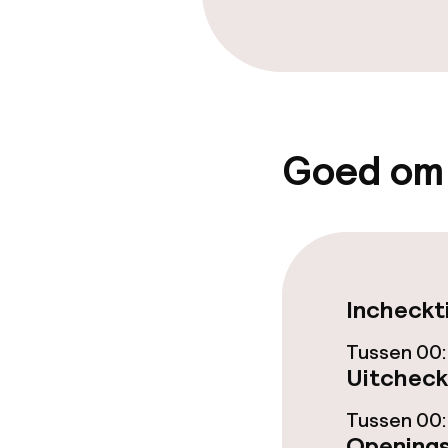
Roomservice
Dieetopties
Glutenvrije op
Goed om
Faciliteiten en
Kinderzwemb
Incheckt
Tussen 00
Beleid
Uitcheck
Tussen 00:
Overal rookvri
Openings