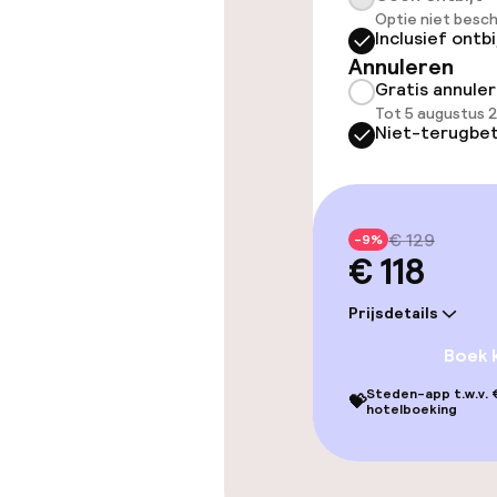
Entertainment
Optie niet besch
Inclusief ontbi
Gratis wifi
Annuleren
Gratis annule
Tuin
Tot 5 augustus 
Niet-terugbet
Eet- en drink
€ 129
-9%
Restaurant
€ 118
Bar
Prijsdetails
Boek 
Steden-app t.w.v. €
💝
Eet- en drinkd
hotelboeking
Diner à la car