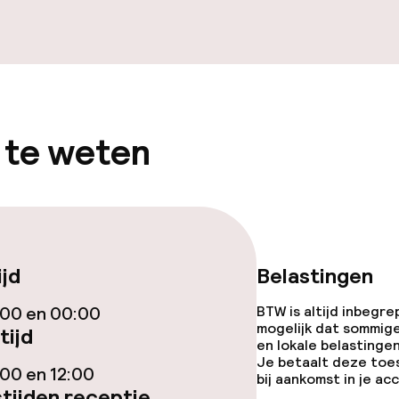
ties
 te weten
 diensten voor kinderen
ad
ijd
Belastingen
:00 en 00:00
BTW is altijd inbegre
mogelijk dat sommig
tijd
en lokale belastingen
Je betaalt deze toe
00 en 12:00
j
bij aankomst in je a
tijden receptie