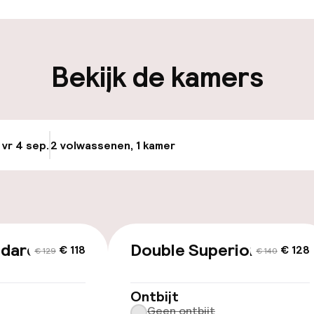
iliteit
Bekijk de kamers
keren
Transferservice
uttle
 vr 4 sep.
2 volwassenen, 1 kamer
Update beschikba
llness
innenzwembad
Kinderzwembad
ndard
Double Superior
€ 118
€ 128
nnenzwembad
Massage
€ 129
€ 140
Ontbijt
Geen ontbijt