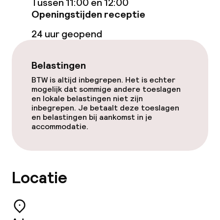
Tussen 11:00 en 12:00
Restaurant
Openingstijden receptie
24 uur geopend
Eet- en drinkdiensten
Belastingen
Ontbijt geserveerd aan tafel
BTW is altijd inbegrepen. Het is echter
mogelijk dat sommige andere toeslagen
Lunch à la carte
en lokale belastingen niet zijn
inbegrepen. Je betaalt deze toeslagen
Diner à la carte
en belastingen bij aankomst in je
accommodatie.
Roomservice
Vroeg ontbijt
Locatie
Laat ontbijt