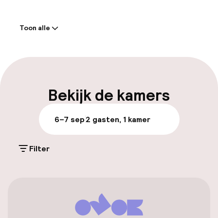
Welkom
Toon alle
Receptie: 24 uur geopend
Meertalige medewerkers
Bagageruimte
Bekijk de kamers
Parkeren & mobiliteit
6–7 sep
2 gasten, 1 kamer
Parkeergelegenheid op eigen terrein
(buiten)
Filter
Gratis parkeren
Openbaar parkeren
Luchthavenshuttle