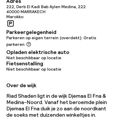
Dieetopties
Adres
222, Derb El Kadi Bab Aylen Medina, 222
40000
MARRAKECH
Speciale dieetopties
Marokko
Glutenvrije opties
Parkeergelegenheid
Vegetarische opties
Parkeren op eigen terrein (overdekt): Gratis
parkeren
Opladen elektrische auto
Schoonmaakvoorzieningen
Niet beschikbaar op locatie
Fietsenstalling
Wasservice
Niet beschikbaar op locatie
Over de wijk
Beleid
Riad Shaden ligt in de wijk Djemaa El Fna &
Er wordt geen alcohol geschonken
Medina-Noord. Vanaf het beroemde plein
Djemaa El Fna duik je zo aan de noordkant
de soeks met duizenden winkeltjes in.