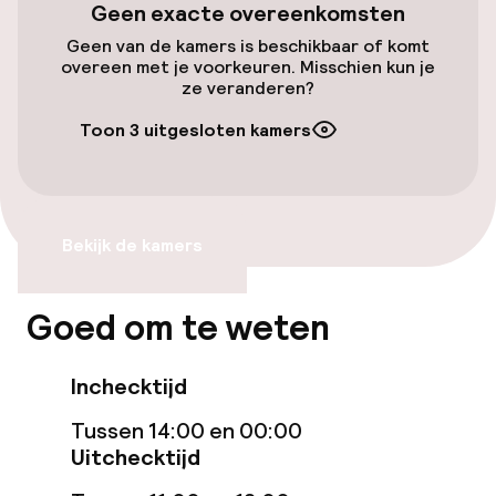
Geen exacte overeenkomsten
Transferservice
Geen van de kamers is beschikbaar of komt
overeen met je voorkeuren. Misschien kun je
ze veranderen?
Zwemmen & wellness
Toon 3 uitgesloten kamers
Ligstoelen
Parasols
Bekijk de kamers
Entertainment
Goed om te weten
Gratis wifi
Inchecktijd
Zonneterras
Tussen 14:00 en 00:00
Uitchecktijd
Eet- en drinkgelegenheden