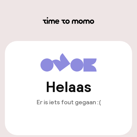
Helaas
Er is iets fout gegaan :(
Opnieuw laden