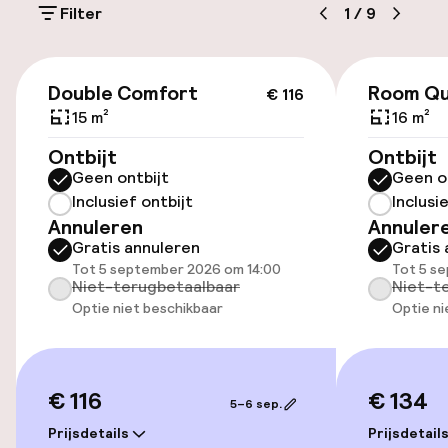
Filter
1
/
9
Toegankelijkheid
€ 116
Double Comfort
Room Qu
€ 116
Overal rolstoeltoegankelijk
15 m²
16 m²
Lift
Ontbijt
Ontbijt
Geen ontbijt
Geen o
Voor toegankelijkheid
Inclusief ontbijt
Inclusi
geoptimaliseerde kamers beschikbaar
Annuleren
Annuler
Gratis annuleren
Gratis 
Tot 5 september 2026 om 14:00
Tot 5 s
Kamers
Niet-terugbetaalbaar
Niet-t
Optie niet beschikbaar
Optie ni
Voor toegankelijkheid
geoptimaliseerde kamers beschikbaar
€ 116
€ 134
5–6 sep.
Zwemmen & wellness
Prijsdetails
Prijsdetail