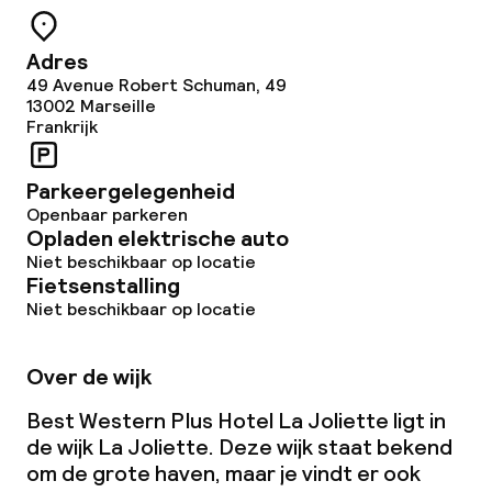
Overal rookvrij
Adres
49 Avenue Robert Schuman, 49
Kleine huisdieren toegestaan (minder
13002
Marseille
dan de 5 kg)
Frankrijk
Parkeergelegenheid
Openbaar parkeren
Opladen elektrische auto
Niet beschikbaar op locatie
Fietsenstalling
Niet beschikbaar op locatie
Over de wijk
Best Western Plus Hotel La Joliette ligt in
de wijk La Joliette. Deze wijk staat bekend
om de grote haven, maar je vindt er ook