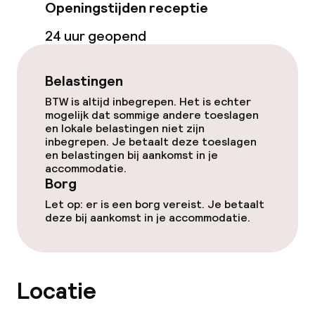
Openingstijden receptie
Bar
24 uur geopend
Eet- en drinkdiensten
Belastingen
BTW is altijd inbegrepen. Het is echter
Ontbijtbuffet
mogelijk dat sommige andere toeslagen
en lokale belastingen niet zijn
inbegrepen. Je betaalt deze toeslagen
Roomservice
en belastingen bij aankomst in je
accommodatie.
Borg
Schoonmaakvoorzieningen
Let op: er is een borg vereist. Je betaalt
deze bij aankomst in je accommodatie.
Wasservice
Beleid
Locatie
Borg bij aankomst