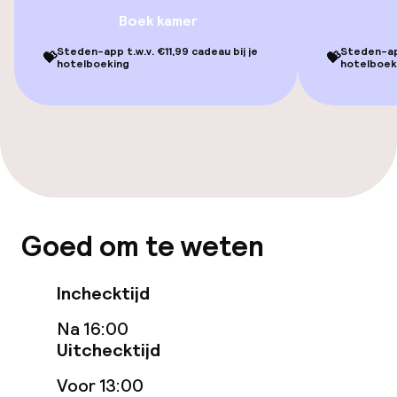
Privé zwembad
Boek kamer
Steden-app t.w.v. €11,99 cadeau bij je
Steden-app
💝
💝
Zoetwater binnenzwembad
hotelboeking
hotelboek
Verwarmd binnenzwembad
Turks stoombad (hamam)
Fitnessruimte / gym
Goed om te weten
Entertainment
Gratis wifi
Inchecktijd
Na 16:00
TV lounge
Uitchecktijd
Voor 13:00
Eet- en drinkgelegenheden