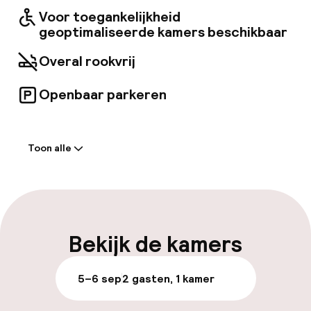
Voor toegankelijkheid
geoptimaliseerde kamers beschikbaar
Overal rookvrij
Openbaar parkeren
Welkom
Toon alle
Receptie: 24 uur geopend
Meertalige medewerkers
Bagageruimte
Bekijk de kamers
Parkeren & mobiliteit
5–6 sep
2 gasten, 1 kamer
Openbaar parkeren