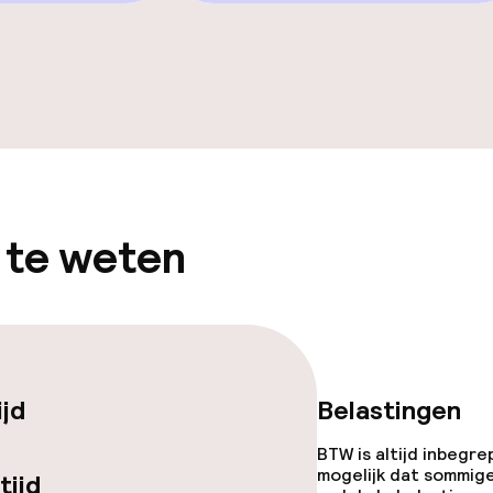
Game-kamer
gelegenheden
 te weten
iensten
ijd
Belastingen
BTW is altijd inbegre
mogelijk dat sommig
tijd