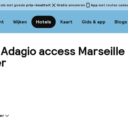
tels met goede
prijs-kwaliteit
Gratis
annuleren
App
met routes cadeau
ht
Wijken
Hotels
Kaart
Gids & app
Blogs
 Adagio access Marseille
er
Bekijk 
er
tie gedeeld door de accommodatie: