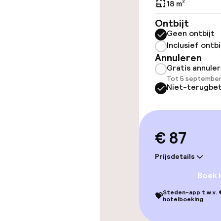
18 m²
Lift
Ontbijt
Geen ontbijt
Inclusief ontbi
Annuleren
Zwemmen & we
Gratis annule
Tot 5 september
Hot tub
Niet-terugbet
Stoombad
Spacentrum
€ 87
Prijsdetails
Entertainment
Boek 
Steden-app t.w.v. €
💝
Betaalde wifi
hotelboeking