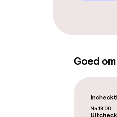
Tuin
Eet- en drink
Restaurant
Bar
Goed om
Eet- en drinkd
Ontbijtbuffet
Incheckt
Roomservice
Na 18:00
Uitcheck