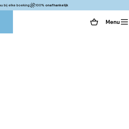
 bij elke boeking
100%
onafhankelijk
Menu
Winkelmand
Bekijk de kamers
alle 110 foto’s