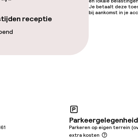
en lokale belastingen
 diensten voor kinderen
Je betaalt deze toe
bij aankomst in je a
tijden receptie
Babysitservice
opend
orzieningen
en (wasmachine)
Parkeergelegenheid
161
Parkeren op eigen terrein (o
j
extra kosten