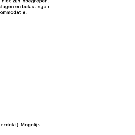
 niet zijn inbegrepen.
slagen en belastingen
ccommodatie.
verdekt): Mogelijk