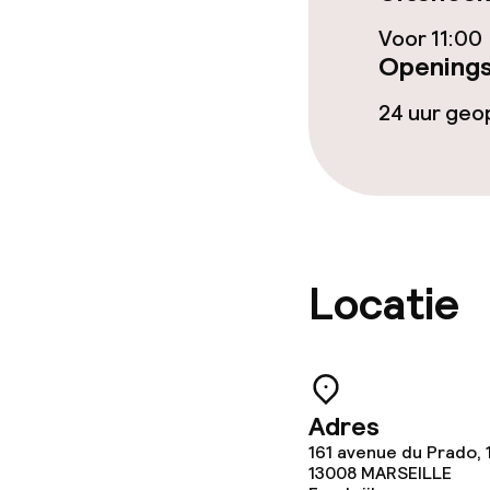
Faciliteiten en
Voor 11:00
Openings
Speeltuin
24 uur ge
Kinderclub
Schoonmaakvo
Wasfaciliteit
Locatie
Wasservice
Beleid
Adres
161 avenue du Prado, 
Overal rookvri
13008
MARSEILLE