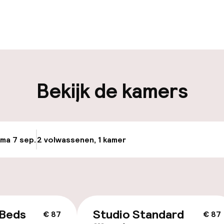
uur geopend
Bagageruimte
edewerkers
iliteit
Bekijk de kamers
nheid op eigen
n)
osten
 ma 7 sep.
2 volwassenen, 1 kamer
Update beschikb
keren
id
 Beds
Studio Standard
€ 87
€ 87
ltoegankelijk