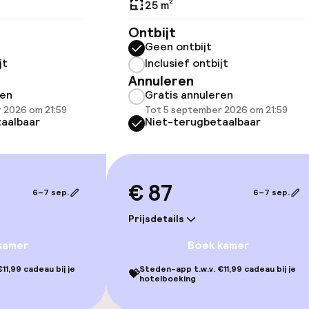
25 m²
Ontbijt
Geen ontbijt
jt
Inclusief ontbijt
Annuleren
llness
ren
Gratis annuleren
 2026 om 21:59
Tot 5 september 2026 om 21:59
Massage
aalbaar
Niet-terugbetaalbaar
Fitnessruimte /
€ 87
6–7 sep.
6–7 sep.
Prijsdetails
kamer
Boek kamer
11,99 cadeau bij je
Steden-app t.w.v. €11,99 cadeau bij je
💝
Terras
hotelboeking