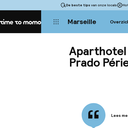
De beste tips
van onze locals
Ho
Marseille
Overzic
Home
Aparthotel
Prado Péri
Lees me
Informa